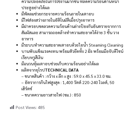
ความปลอดภัยในการใช้งานมากขึ้น ที่ลดความร้อนด้านหน้า
ประตูอย่างได้ผล
มีพัดลมช่วยกระจายความร้อนภายในเตาอบ
มีไฟส่องสว่างภายในอัติโนมัติเมื่อปรุงอาหาร
มีฝาครอบขดลวดความร้อนด้านล่างป้องกันอันตรายจากการ
สัมผัสและ สามารถถอดล้างทำความสะอาดได้ง่าย 3 ชั้น วาง
อาหาร
มีระบบทำความสะอาดเตาอบด้วยไอน้ำ Steaming Cleaning
บานพับแข็งแรงคงทน พร้อมตัวยึดทั้ง 2 ฝั่ง พร้อมมือจับดีไซน์
เรียบหรูสีเงิน
มีฉนวนหุ้มเตาอบช่วยเก็บความร้อนอย่างได้ผล
ผลิตจากยุโรป
TECHNICAL DATA
– ขนาดสินค้า : กว้าง x ลึก x สูง : 59.0 x 45.5 x 33.0 ซม.
– อัตราการกินไฟสูงสุด : 1,400 วัตต์ 220-240 โวลต์, 50
เฮิร์ตซ์
– ขนาดความยาวสายไฟ (ซม.) : 850
Post Views:
485