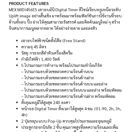
PRODUCT FEATURES
MEX MIDI456ES เตาอบมินิ Digital Timer ดีไซน์เรียบหรูเหนือระดับ
Uplift image อย่างสิ้นเชิง มาพร้อมมาพร้อมฟังก์ชันการใช้งานที่รอบ
ด้านทั้งอบ ปิ้ง ย่าง ให้คุณสามารถรังสรรค์ และคิดค้นเมนูใหม่ ๆ สร้าง
จินตนาการเมนูหลากหลาย ได้อย่างง่ายดาย และลงตัว
เตาอบไฟฟ้าชนิดตั้งโต๊ะ (Free Stand)
ความจุ 45 ลิตร
วัสดุ: กระจกสีดำตัวเครื่องสีครีม
กำลังไฟฟ้า 1,400 วัตต์
5 โปรแกรมการทำงาน พร้อมโปรแกรมทำโยเกิร์ต
– โปรแกรมอบด้วยขดลวดความร้อนด้านบน
– โปรแกรมอบด้วยขดลวดความร้อนด้านล่าง
– โปรแกรมอบด้วยขดลวดความร้อนด้านบน และล่าง
– โปรแกรมอบด้วยขดลวดความร้อนบน และล่าง พร้อมพัดลม
– โปรแกรมอบด้วยขดลวดความร้อนด้านล่าง พร้อมพัดลม
ตั้งอุณหภูมิได้สูงสุด 240 องศา
หน้าจอ Digital Timer ตั้งเวลาได้สูงสุด 4 ชม. (01-90, 2h, 3h,
4h)
2 ปุ่มหมุน แบบ Pop-Up ควบคุมโปรแกรมและอุณหภูมิ
ประตูกระจกนิรภัย 2 ชั้น คุณภาพสูงที่ลดความร้อนและเพิ่ม