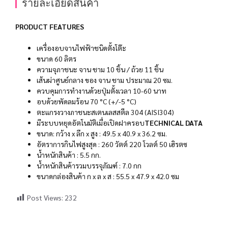
รายละเอียดสินค้า
PRODUCT FEATURES
เครื่องอบจานไฟฟ้าชนิดตั้งโต๊ะ
ขนาด 60 ลิตร
ความจุภาชนะ จาน ชาม 10 ชิ้น / ถ้วย 11 ชิ้น
เส้นผ่าศูนย์กลาง ของ จาน ชาม ประมาณ 20 ซม.
ควบคุมการทํางานด้วยปุ่มตั้งเวลา 10-60 นาท
อบด้วยพัดลมร้อน 70 °C (+/-5 °C)
ตะแกรงวางภาชนะสเตนเลสสตีล 304 (AISI304)
มีระบบหยุดอัตโนมัติเมื่อเปิดฝาครอบ
TECHNICAL DATA
ขนาด: กว้าง x ลึก x สูง : 49.5 x 40.9 x 36.2 ซม.
อัตราการกินไฟสูงสุด : 260 วัตต์ 220 โวลต์ 50 เฮิรตซ
น้ําหนักสินค้า : 5.5 กก.
น้ําหนักสินค้ารวมบรรจุภัณฑ์ : 7.0 กก
ขนาดกล่องสินค้า ก x ล x ส : 55.5 x 47.9 x 42.0 ซม
Post Views:
232