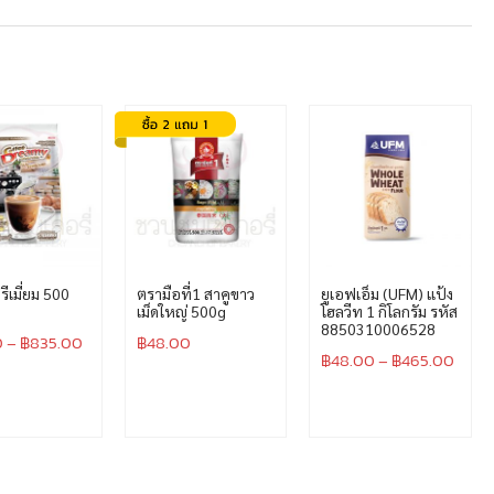
พรีเมี่ยม 500
ตรามือที่1 สาคูขาว
ยูเอฟเอ็ม (UFM) แป้ง
เม็ดใหญ่ 500g
โฮลวีท 1 กิโลกรัม รหัส
8850310006528
0
–
฿
835.00
฿
48.00
฿
48.00
–
฿
465.00