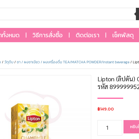
้าทั้งหมด
วิธีการสั่งซื้อ
ติดต่อเรา
เช็คพัสดุ
ด
/
วัตุดิบ
/
ชา / ผงชาเขียว / ผงเครื่องดื่ม TEA/MATCHA POWDER/Instant beverage
/ Lip
Lipton (ลิปตัน
รหัส 89999995
฿
149.00
หยิบ