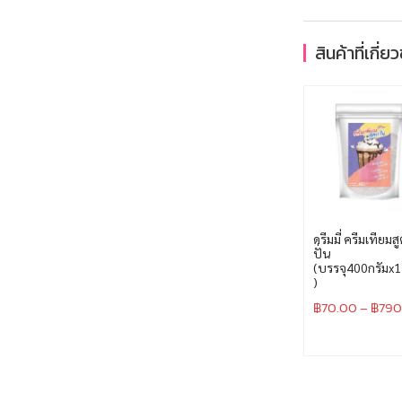
สินค้าที่เกี่ย
ดรีมมี่ ครีมเทียมส
ปั่น
(บรรจุ400กรัมx12
)
฿
70.00
–
฿
790