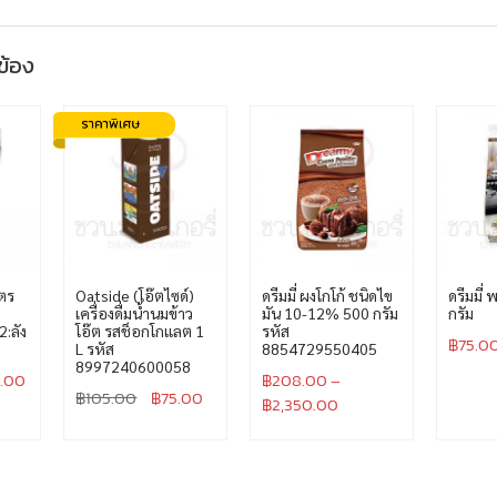
วข้อง
ูตร
Oatside (โอ๊ตไซด์)
ดรีมมี่ ผงโกโก้ ชนิดไข
ดรีมมี่ 
เครื่องดื่มน้ำนมข้าว
มัน 10-12% 500 กรัม
กรัม
:ลัง
โอ๊ต รสช็อกโกแลต 1
รหัส
฿
75.0
L รหัส
8854729550405
8997240600058
.00
฿
208.00
–
฿
105.00
฿
75.00
฿
2,350.00