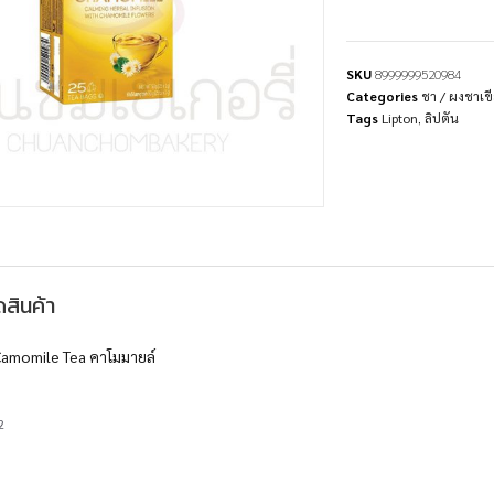
SKU
8999999520984
Categories
ชา / ผงชาเข
Tags
Lipton
,
ลิปตัน
สินค้า
 Camomile Tea คาโมมายล์
ง
2