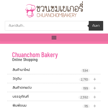
ค้นหา
Chuanchom Bakery
Online Shopping
สินค้ามาใหม่
534
+
วัตุดิบ
2,710
+
สินค้าตกแต่ง
199
+
บรรจุภัณฑ์
2,592
+
พิมพ์ขนม
115