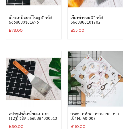
เกียงเทปันยากิใหญ่ 4′ รหัส
เกียงทำขนม 3″ รหัส
5668880101696
5668880101702
฿
78.00
฿
55.00
สปาตูล่าสี่เหลี่ยมแบบงอ
กระดาษห่ออาหารลายอาหาร
(12รู) รหัส 5668884000513
เช้า FE-A0-007
฿
80.00
฿
110.00