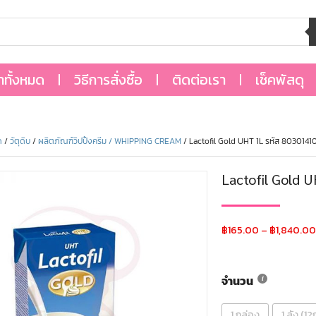
้าทั้งหมด
วิธีการสั่งซื้อ
ติดต่อเรา
เช็คพัสดุ
ด
/
วัตุดิบ
/
ผลิตภัณฑ์วิปปิ้งครีม / WHIPPING CREAM
/ Lactofil Gold UHT 1L รหัส 803014
Lactofil Gold 
฿
165.00
–
฿
1,840.00
จำนวน
1 กล่อง
1 ลัง (1