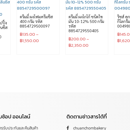
ดรีมมี่ ผงโฟมครีมชีส
ดรีมมี่ ผงโกโก้ ชนิดไข
ริชส์ คุก
400 กรัม รหัส
มัน 10-12% 500 กรัม
กิโลกรั
ปปิ้ง
8854729500097
รหัส
00498
่นชีส
8854729550405
฿
135.00
–
฿
145.
0
฿
208.00
–
฿
1,550.00
฿
1,62
฿
2,350.00
กับช้อป ออนไลน์
ติดตามข่าวสารได้ที่
การรับประกันและคืนสินค้า
chuanchombakery