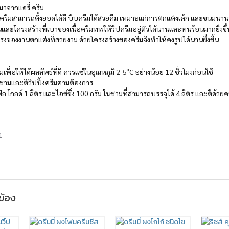
่มาจากแดรี่ ครีม
้งครีมสามารถตั้งยอดได้ดี บีบครีมได้สวยคีม เหมาะแก่การตกแต่งเค้ก และขนมนา
่นและโครงสร้างที่เบาของเนื้อครีมทพให้วิปครีมอยู่ตัวได้นานและทนร้อนมากยิ่งขึ้
ทรงของงานตกแต่งที่สวยงาม ด้วยโครงสร้างของครีมจึงทำให้คงรูปได้นานยิ่งขึ้น
ีมเพื่อให้ได้ผลลัพธ์ที่ดี ควรแช่ในอุณหภูมิ 2-5 ํC อย่างน้อย 12 ชั่วโมงก่อนใช้
ส่ชามและตีวิปปิ้งครีมตามต้องการ
ฟัล โกลด์ 1 ลิตร และไอซ์ซิ่ง 100 กรัม ในชามที่สามารถบรรจุได้ 4 ลิตร และตีด้ว
1
วข้อง