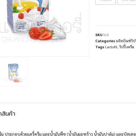
SKU
N/A
Categories
ผลิตภัณฑ์วิ
Tags
Lactofil
,
วิปปิ้งครีม
สินค้า
รีม ประกอบด้วยแดรี่ครีม และน้ำมันพืช (น้ำมันมะพร้าว น้ำมันปาล์ม) และบัตเตอร์ม