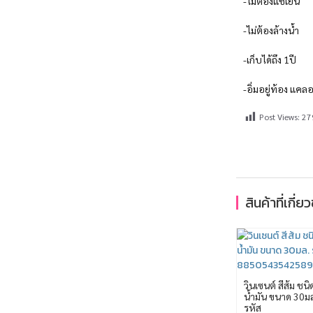
-ไม่ต้องแช่เย็น
-ไม่ต้องล้างน้ำ
-เก็บได้ถึง 1ปี
-อิ่มอยู่ท้อง แคลอร
Post Views:
27
สินค้าที่เกี่ย
วินเซนต์ สีส้ม ชนิ
น้ำมัน ขนาด 30ม
รหัส