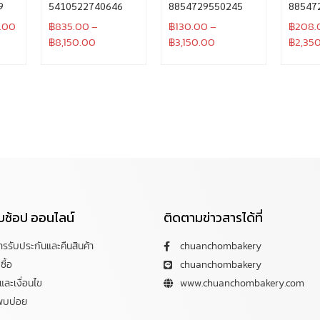
9
5410522740646
8854729550245
88547
.00
฿
835.00
–
฿
130.00
–
฿
208.
฿
8,150.00
฿
3,150.00
฿
2,35
กับช้อป ออนไลน์
ติดตามข่าวสารได้ที่
การรับประกันและคืนสินค้า
chuanchombakery
ซื้อ
chuanchombakery
ละเงื่อนไข
www.chuanchombakery.com
พบบ่อย