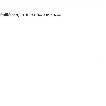
ก/ป็อปปิ้งโบบา/บุก/PEARL/POPPING BOBA/KONJAC