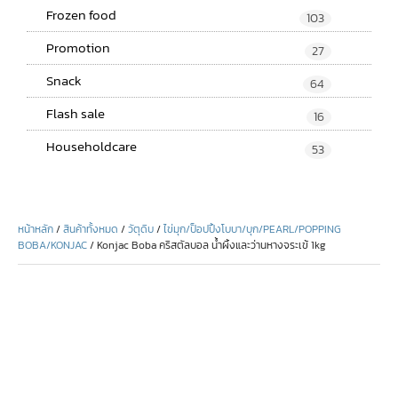
Frozen food
103
Promotion
27
Snack
64
Flash sale
16
Householdcare
53
หน้าหลัก
/
สินค้าทั้งหมด
/
วัตุดิบ
/
ไข่มุก/ป็อปปิ้งโบบา/บุก/PEARL/POPPING
BOBA/KONJAC
/ Konjac Boba คริสตัลบอล น้ำผิ้งและว่านหางจระเข้ 1kg