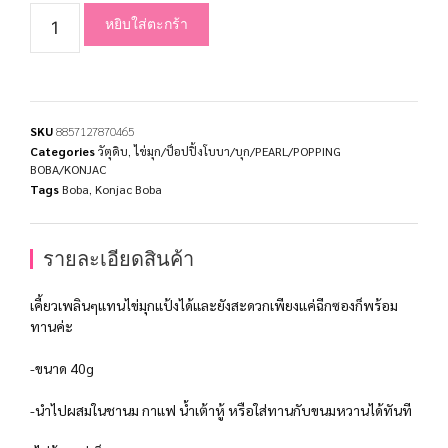
หยิบใส่ตะกร้า
SKU
8857127870465
Categories
วัตุดิบ
,
ไข่มุก/ป็อปปิ้งโบบา/บุก/PEARL/POPPING
BOBA/KONJAC
Tags
Boba
,
Konjac Boba
รายละเอียดสินค้า
เคี้ยวเพลินๆแทนไข่มุกแป้งได้และยังสะดวกเพียงแค่ฉีกซองก็พร้อม
ทานค่ะ
-ขนาด 40g
-นำไปผสมในชานม กาแฟ น้ำเต้าหู้ หรือใส่ทานกับขนมหวานได้ทันที