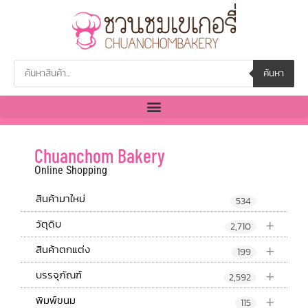
ค้นหา
Chuanchom Bakery
Online Shopping
สินค้ามาใหม่
534
+
วัตุดิบ
2,710
+
สินค้าตกแต่ง
199
+
บรรจุภัณฑ์
2,592
+
พิมพ์ขนม
115