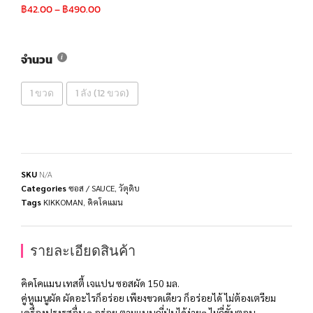
฿
42.00
–
฿
490.00
จำนวน
1 ขวด
1 ลัง (12 ขวด)
SKU
N/A
Categories
ซอส / SAUCE
,
วัตุดิบ
Tags
KIKKOMAN
,
คิคโคแมน
รายละเอียดสินค้า
คิคโคแมน เทสตี้ เจแปน ซอสผัด 150 มล.
คู่หูเมนูผัด ผัดอะไรก็อร่อย เพียงขวดเดียว ก็อร่อยได้ ไม่ต้องเตรียม
เครื่องปรุงรสอื่น ๆ อร่อย ตามแบบญี่ปุ่นได้ง่ายๆ ไม่กี่ขั้นตอน