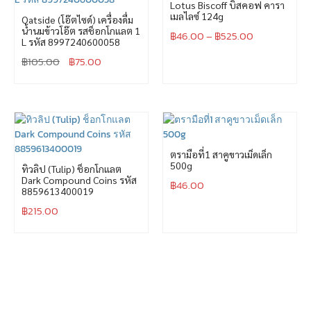
Lotus Biscoff บิสคอฟ คารา
เมลไลซ์ 124g
Oatside (โอ๊ตไซด์) เครื่องดื่ม
น้ำนมข้าวโอ๊ต รสช็อกโกแลต 1
฿
46.00
–
฿
525.00
L รหัส 8997240600058
฿
105.00
฿
75.00
ตรามือที่1 สาคูขาวเม็ดเล็ก
500g
ทิวลิป (Tulip) ช็อกโกแลต
Dark Compound Coins รหัส
฿
46.00
8859613400019
฿
215.00