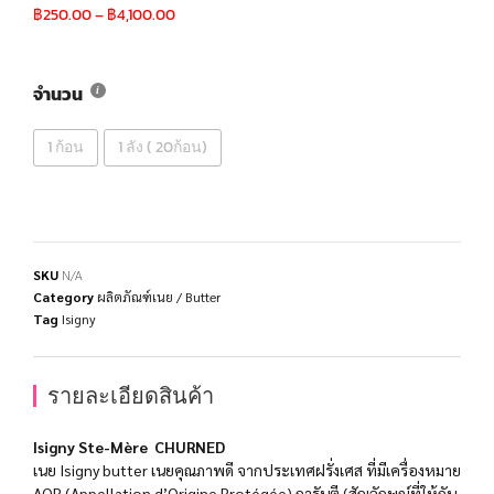
฿
250.00
–
฿
4,100.00
จำนวน
1 ก้อน
1 ลัง ( 20ก้อน)
SKU
N/A
Category
ผลิตภัณฑ์เนย / Butter
Tag
Isigny
รายละเอียดสินค้า
Isigny Ste-Mère CHURNED
เนย Isigny butter เนยคุณภาพดี จากประเทศฝรั่งเศส ที่มีเครื่องหมาย
AOP (Appellation d’Origine Protégée) การันตี (สัญลักษณ์ที่ให้กับ