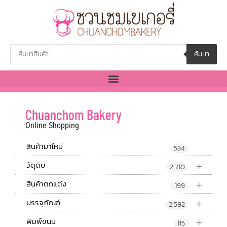
ค้นหา
Chuanchom Bakery
Online Shopping
สินค้ามาใหม่
534
+
วัตุดิบ
2,710
+
สินค้าตกแต่ง
199
+
บรรจุภัณฑ์
2,592
+
พิมพ์ขนม
115