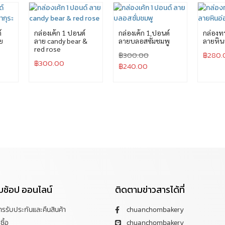
์
กล่องเค้ก 1 ปอนด์
กล่องเค้ก 1 ปอนด์
กล่องทร
ย
ลาย candy bear &
ลายบลอสซั่มชมพู
ลายหิน
red rose
฿
300.00
฿
280.
฿
300.00
฿
240.00
กับช้อป ออนไลน์
ติดตามข่าวสารได้ที่
การรับประกันและคืนสินค้า
chuanchombakery
ซื้อ
chuanchombakery