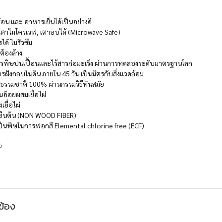
ร้อน และ อาหารเย็นได้เป็นอย่างดี
นเตาไมโครเวฟ, เตาอบได้ (Microwave Safe)
้ ไม่รั่วซึม
ต้องล้าง
รพิษปนเปื้อนและไร้สารก่อมะเร็ง ผ่านการทดลองระดับมาตรฐานโลก
ฝังกลบในดิน ภายใน 45 วัน เป็นมิตรกับสิ่งแวดล้อม
ชธรรมชาติ 100% ผ่านกรรมวิธีทันสมัย
นอ้อยผสมเยื่อไผ่
เยื่อไผ่
ไม้ยืนต้น (NON WOOD FIBER)
่เป็นพิษในการฟอกสี Elemental chlorine free (ECF)
5
วข้อง