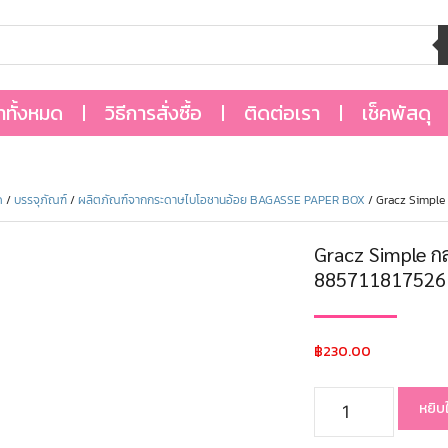
้าทั้งหมด
วิธีการสั่งซื้อ
ติดต่อเรา
เช็คพัสดุ
ด
/
บรรจุภัณฑ์
/
ผลิตภัณฑ์จากกระดาษไบโอชานอ้อย BAGASSE PAPER BOX
/ Gracz Simple 
Gracz Simple กล
885711817526
฿
230.00
หยิบ