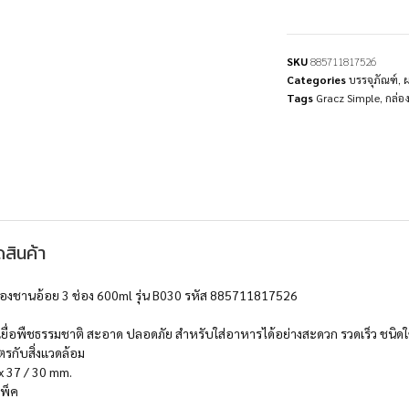
SKU
885711817526
Categories
บรรจุภัณฑ์
,
Tags
Gracz Simple
,
กล่อ
สินค้า
่องชานอ้อย 3 ช่อง 600ml รุ่น B030 รหัส 885711817526
ื่อพืชธรรมชาติ สะอาด ปลอดภัย สำหรับใส่อาหารได้อย่างสะดวก รวดเร็ว ชนิดใช้คร
ตรกับสิ่งแวดล้อม
x 37 / 30 mm.
แพ็ค