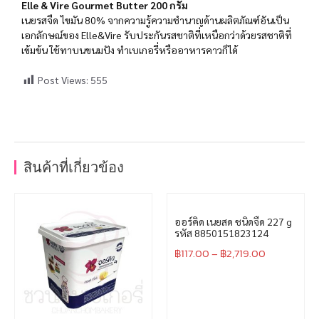
Elle & Vire Gourmet Butter 200 กรัม
เนยรสจืด ไขมัน 80% จากความรู้ความชำนาญด้านผลิตภัณฑ์อันเป็น
เอกลักษณ์ของ Elle&Vire รับประกันรสชาติที่เหนือกว่าด้วยรสชาติที่
เข้มข้น ใช้ทาบนขนมปัง ทำเบเกอรี่หรืออาหารคาวก็ได้
Post Views:
555
สินค้าที่เกี่ยวข้อง
ออร์คิด เนยสด ชนิดจืด 227 g
รหัส 8850151823124
฿
117.00
–
฿
2,719.00