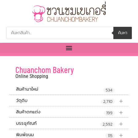
ค้นหา
Chuanchom Bakery
Online Shopping
สินค้ามาใหม่
534
+
วัตุดิบ
2,710
+
สินค้าตกแต่ง
199
+
บรรจุภัณฑ์
2,592
+
พิมพ์ขนม
115