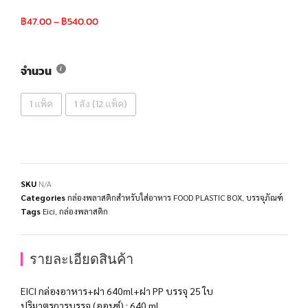
฿
47.00
–
฿
540.00
จำนวน
1 แพ็ค
1 ลัง (12 แพ็ค)
SKU
N/A
Categories
กล่องพลาสติกสำหรับใส่อาหาร FOOD PLASTIC BOX
,
บรรจุภัณฑ์
Tags
Eici
,
กล่องพลาสติก
รายละเอียดสินค้า
EICI กล่องอาหาร+ฝา 640ml+ฝา PP บรรจุ 25 ใบ
ปริมาตรการบรรจุ (ออนซ์) : 640 ml.