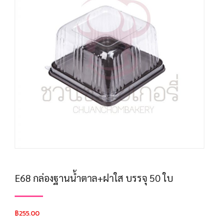
E68 กล่องฐานน้ำตาล+ฝาใส บรรจุ 50 ใบ
฿
255.00