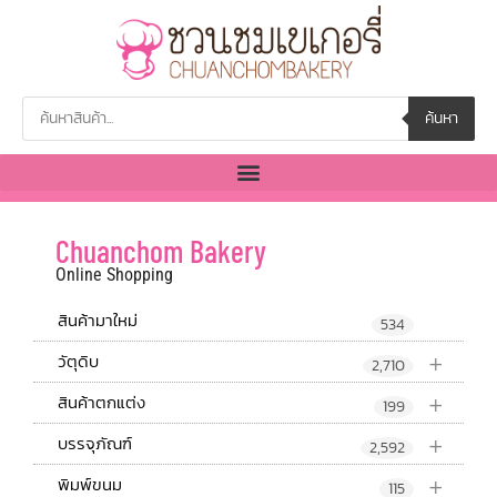
ค้นหา
Chuanchom Bakery
Online Shopping
สินค้ามาใหม่
534
+
วัตุดิบ
2,710
+
สินค้าตกแต่ง
199
+
บรรจุภัณฑ์
2,592
+
พิมพ์ขนม
115