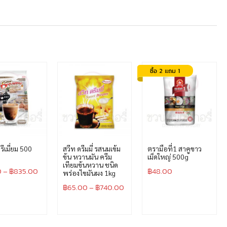
พรีเมี่ยม 500
สวีท ดรีมมี่ รสนมเข้ม
ตรามือที่1 สาคูขาว
ข้น หวานมัน ครีม
เม็ดใหญ่ 500g
เทียมข้นหวาน ชนิด
0
–
฿
835.00
฿
48.00
พร่องไขมันผง 1kg
฿
65.00
–
฿
740.00