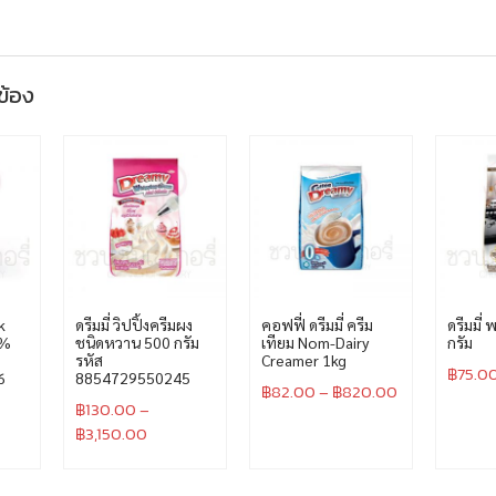
วข้อง
k
ดรีมมี่ วิปปิ้งครีมผง
คอฟฟี่ ดรีมมี่ ครีม
ดรีมมี่ 
7%
ชนิดหวาน 500 กรัม
เทียม Nom-Dairy
กรัม
รหัส
Creamer 1kg
฿
75.0
6
8854729550245
฿
82.00
–
฿
820.00
฿
130.00
–
฿
3,150.00