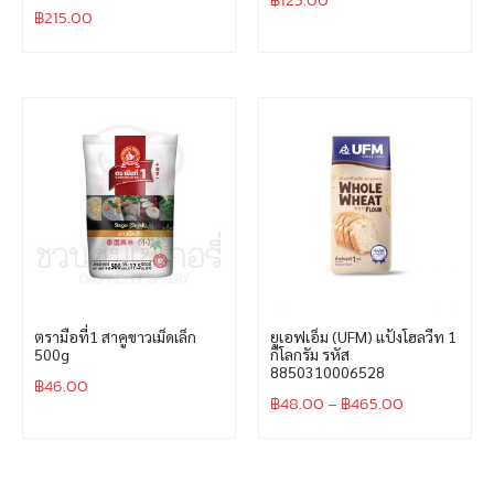
฿
215.00
ตรามือที่1 สาคูขาวเม็ดเล็ก
ยูเอฟเอ็ม (UFM) แป้งโฮลวีท 1
500g
กิโลกรัม รหัส
8850310006528
฿
46.00
฿
48.00
–
฿
465.00