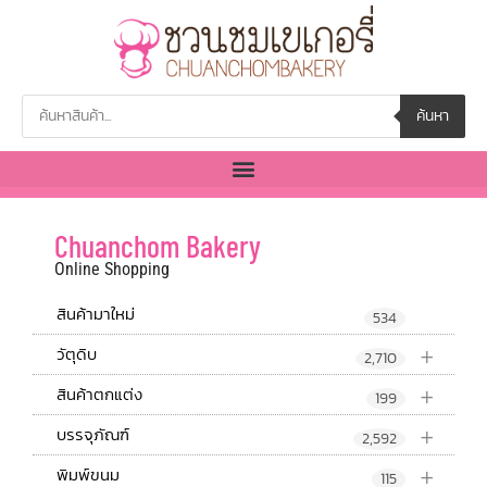
ค้นหา
Chuanchom Bakery
Online Shopping
สินค้ามาใหม่
534
+
วัตุดิบ
2,710
+
สินค้าตกแต่ง
199
+
บรรจุภัณฑ์
2,592
+
พิมพ์ขนม
115