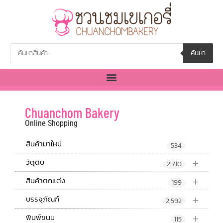
ค้นหา
Chuanchom Bakery
Online Shopping
สินค้ามาใหม่
534
+
วัตุดิบ
2,710
+
สินค้าตกแต่ง
199
+
บรรจุภัณฑ์
2,592
+
พิมพ์ขนม
115