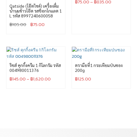
฿
75.00
–
฿
835.00
Oatside (โอ๊ตไซด์) เครื่องดื่ม
น้ำนมข้าวโอ๊ต รสช็อกโกแลต 1
L รหัส 8997240600058
฿
105.00
฿
75.00
ริชส์ คุกกิ้งครีม 1 กิโลกรัม รหัส
ตรามือที่1 กระเทียมป่นซอง
004980011376
200g
฿
145.00
–
฿
1,620.00
฿
125.00