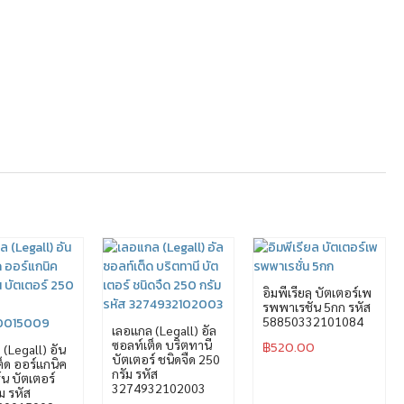
อิมพีเรียล บัตเตอร์เพ
รพพาเรชั่น 5กก รหัส
58850332101084
เลอแกล (Legall) อัล
ซอลท์เต็ด บริตทานี
฿
520.00
(Legall) อัน
บัตเตอร์ ชนิดจืด 250
็ด ออร์แกนิค
กรัม รหัส
ร์น บัตเตอร์
3274932102003
ม รหัส