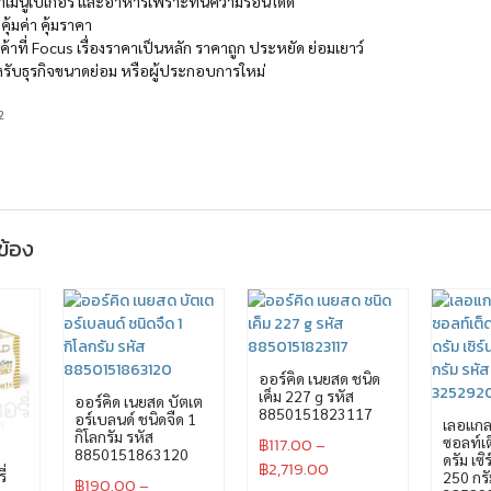
ำเมนูเบเกอรี และอาหารเพราะทนความร้อนได้ดี
้มค่า คุ้มราคา
ูกค้าที่ Focus เรื่องราคาเป็นหลัก ราคาถูก ประหยัด ย่อมเยาว์
ับธุรกิจขนาดย่อม หรือผู้ประกอบการใหม่
2
วข้อง
ออร์คิด เนยสด ชนิด
เค็ม 227 g รหัส
ออร์คิด เนยสด บัตเต
8850151823117
อร์เบลนด์ ชนิดจืด 1
เลอแกล 
กิโลกรัม รหัส
฿
117.00
–
ซอลท์เต
8850151863120
ดรัม เซิ
฿
2,719.00
่
250 กรั
฿
190.00
–