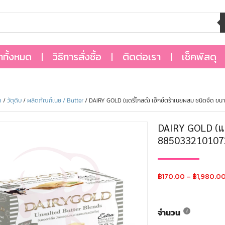
้าทั้งหมด
วิธีการสั่งซื้อ
ติดต่อเรา
เช็คพัสดุ
ด
/
วัตุดิบ
/
ผลิตภัณฑ์เนย / Butter
/ DAIRY GOLD (แดรี่โกลด์) เอ็กซ์ตร้าเนยผสม ชนิดจืด ข
DAIRY GOLD (แดร
885033210107
฿
170.00
–
฿
1,980.0
จำนวน