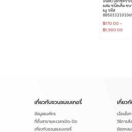
โกลด์) เอ็กซ์ตร้าเ
ผสม ชนิดเค็ม ขน
kg รหัส
885033210106
฿
170.00
–
฿
1,980.00
เกี่ยวกับชวนชมเบเกอรี่
เกี่ยว
ข้อมูลองค์กร
เงื่อนไข
ที่ตั้งสาขาและเวลาเปิด-ปิด
วิธีการสั่ง
เกี่ยวกับชวนชมเบเกอรี่
ข้อตกลงแ