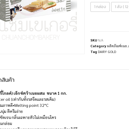
1 กล่อง
1 ลัง ( 1
SKU
N/A
Category
ผลิตภัณฑ์เนย /
Tag
DAIRY GOLD
สินค้า
่โกลด์) เอ็กซ์ตร้าเนยผสม ขนาด 1 กก.
r oil (เท่ากันทั้งรสจืดและรสเค็ม)
คุณภาพดี•Melting point 32°C
นุ่ม ตีครีมง่าย
 ชัดเจน กลิ่นเฉพาะตัวไม่เหมือนใคร
ลมกล่อม