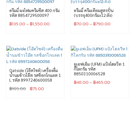
ดรีมมี่ ผงโฟมครีมชีส 400 กรัม
ดรีมมี่ ครีมเทียมสูตรปั่น
รหัส 8854729500097
(บรรจุ400กรัมx12:ลัง)
฿
135.00
–
฿
1,550.00
฿
70.00
–
฿
790.00
ยูเอฟเอ็ม (UFM) แป้งโฮลวีท 1
กิโลกรัม รหัส
Oatside (โอ๊ตไซด์) เครื่องดื่ม
8850310006528
น้ำนมข้าวโอ๊ต รสช็อกโกแลต 1
L รหัส 8997240600058
฿
48.00
–
฿
465.00
฿
105.00
฿
75.00