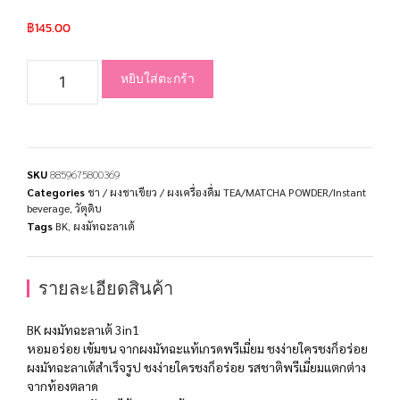
฿
145.00
หยิบใส่ตะกร้า
SKU
8859675800369
Categories
ชา / ผงชาเขียว / ผงเครื่องดื่ม TEA/MATCHA POWDER/Instant
beverage
,
วัตุดิบ
Tags
BK
,
ผงมัทฉะลาเต้
รายละเอียดสินค้า
BK ผงมัทฉะลาเต้ 3in1
หอมอร่อย เข้มขน จากผงมัทฉะแท้เกรดพรีเมี่ยม ชงง่ายใครชงก็อร่อย
ผงมัทฉะลาเต้สำเร็จรูป ชงง่ายใครชงก็อร่อย รสชาติพรีเมี่ยมแตกต่าง
จากท้องตลาด