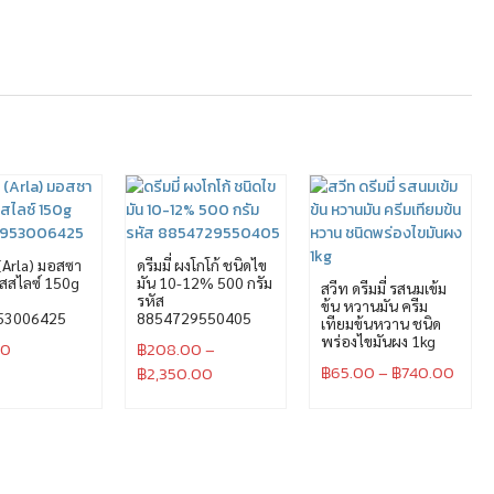
(Arla) มอสซา
ดรีมมี่ ผงโกโก้ ชนิดไข
ีสสไลซ์ 150g
มัน 10-12% 500 กรัม
สวีท ดรีมมี่ รสนมเข้ม
รหัส
ข้น หวานมัน ครีม
53006425
8854729550405
เทียมข้นหวาน ชนิด
พร่องไขมันผง 1kg
00
฿
208.00
–
฿
65.00
–
฿
740.00
฿
2,350.00