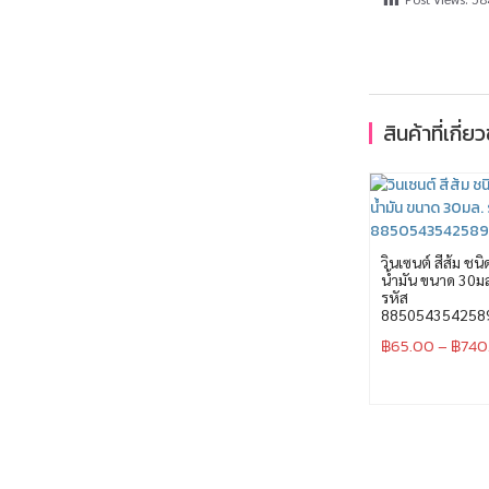
สินค้าที่เกี่ย
วินเซนต์ สีส้ม ชนิ
น้ำมัน ขนาด 30ม
รหัส
885054354258
฿
65.00
–
฿
740