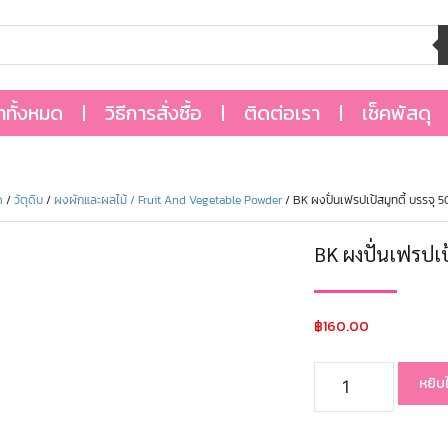
้าทั้งหมด
วิธีการสั่งซื้อ
ติดต่อเรา
เช็คพัสดุ
ด
/
วัตุดิบ
/
ผงผักและผลไม้ / Fruit And Vegetable Powder
/ BK ผงปั่นเฟรปเป้สมูทตี้ บรรจุ
BK ผงปั่นเฟรปเป
฿
160.00
หยิบ