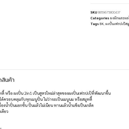
SKU
8859675800437
Categories
ผงผักและผลไ
Tags
BK
,
ผงปั่นเฟรปเป้สมู
สินค้า
ตี้ หรือ ผงปั่น 2in1 เป็นสูตรใหม่ล่าสุดของผงปั่นเฟรปเป้ที่พัฒนาขึ้น
ได้ครอบคลุมกับทุกเมนูปั่น ไม่ว่าจะเป็นเมนูนม หรือสมูทตี้
่องน้ำปั่นแยกชั้น ปั่นแล้วไม่เนียน ทานแล้วน้ำแข็งเป็นเกล็ด
เดียว
4