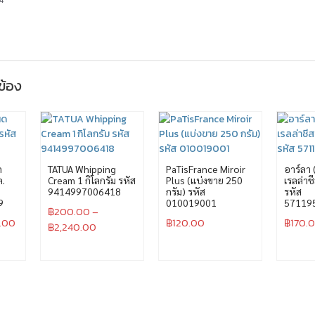
วข้อง
ด
TATUA Whipping
PaTisFrance Miroir
อาร์ลา 
ล.
Cream 1 กิโลกรัม รหัส
Plus (แบ่งขาย 250
เรลล่าช
9414997006418
กรัม) รหัส
รหัส
9
010019001
57119
฿
200.00
–
.00
฿
120.00
฿
170.
฿
2,240.00