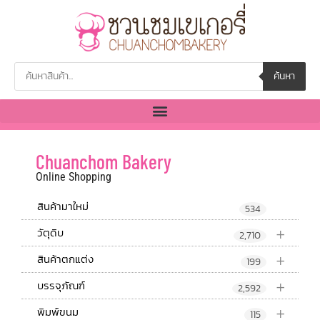
ค้นหา
Chuanchom Bakery
Online Shopping
สินค้ามาใหม่
534
+
วัตุดิบ
2,710
+
สินค้าตกแต่ง
199
+
บรรจุภัณฑ์
2,592
+
พิมพ์ขนม
115