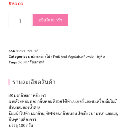
฿
160.00
หยิบใส่ตะกร้า
SKU
8859807560246
Categories
ผงผักและผลไม้ / Fruit And Vegetable Powder
,
วัตุดิบ
Tags
BK
,
ผงกล้วยเกาหลี
รายละเอียดสินค้า
BK ผงกล้วยเกาหลี 3in1
ผงกล้วยหอมทอง กลิ่นหอม สีสวย ใช้ทำเบเกอรี่ และชงเครื่องดื่มไม่มี
ส่วนผสมของน้ำตาล
นิยมนำไปทำ นมกล้วย, ชิฟฟ่อนกล้วยหอม ,โตเกียวบานาน่า และเมนู
อื่นๆตามต้องการ
บรรจุ 100 กรัม