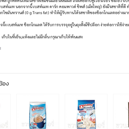
พส์ ถูกคิดค้นให้มีรสชาติเข้มข้นและรสสัมผัส ใกล้เคียงกับคูเวอร์เจอร์ ซึ่งถือว่า
บสท์เมท นอกจากนี้ เบสท์เมท ดาร์ก คอมพาวด์ ชิพส์ (เม็ดใหญ่) ยังมีรสชาติที่ดี
ไขมันทรานส์ (0 g Trans fat) ทำให้ผู้รับทานได้รสชาติของช็อกโกแลตอย่างมา
ิ้ง เบสท์เมท ช็อกโกแลต ได้รับการบรรจุอยู่ในถุงตั้งมีซิปล็อก ง่ายต่อการใช้ง่า
า
เก็บในที่เย็น,แห้งและไม่มีกลิ่น กรุณาเก็บให้พ้นแสง
2
วข้อง