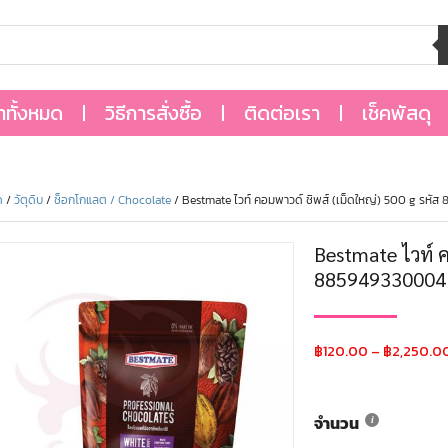
้าทั้งหมด
วิธีการสั่งซื้อ
ติดต่อเรา
เช็คพัสดุ
ด
/
วัตุดิบ
/
ช็อกโกแลต / Chocolate
/ Bestmate ไวท์ คอมพาวด์ ชิพส์ (เม็ดใหญ่) 500 g รหั
Bestmate ไวท์ ค
885949330004
฿
120.00
–
฿
2,250.0
จำนวน