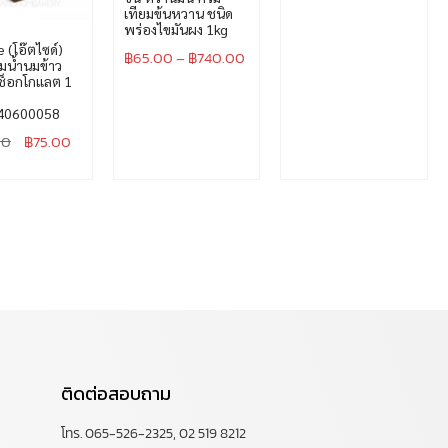
เทียมข้นหวาน ชนิด
พร่องไขมันผง 1kg
 (โอ๊ตไซด์)
฿
65.00
–
฿
740.00
ื่มน้ำนมข้าว
สช็อกโกแลต 1
40600058
00
฿
75.00
ติดต่อสอบถาม
โทร. 065-526-2325, 02 519 8212