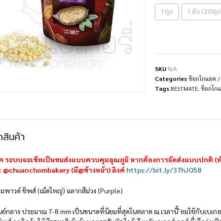
1 ถุง
1 ลัง (20ถุง
SKU
N/A
Categories
ช็อกโกแลต /
Tags
BESTMATE
,
ช็อกโก
สินค้า
ต ระบบจะเซ็ทเป็นขนส่งแบบควบคุมอุณภูมิ หากต้องการจัดส่งแบบปกติ (พั
ID : @chuanchombakery (มี@ข้างหน้า) ลิงค์
https://bit.ly/37hJO58
มพาวด์ ชิพส์ (เม็ดใหญ่) ฉลากสีม่วง (Purple)
นย์กลาง ประมาณ 7-8 mm เป็นขนาดที่นิยมที่สุดในตลาด ณ เวลานี้ ิยมใช้กับเบเกอรี