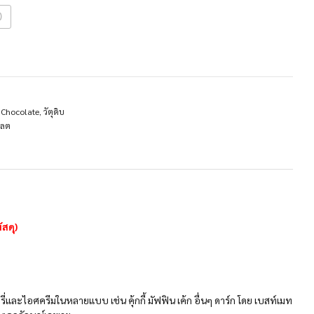
)
 Chocolate
,
วัตุดิบ
แลต
สดุ)
่และไอศครีมในหลายแบบ เช่น คุ้กกี้ มัฟฟิน เค้ก อื่นๆ ดาร์ก โดย เบสท์เมท