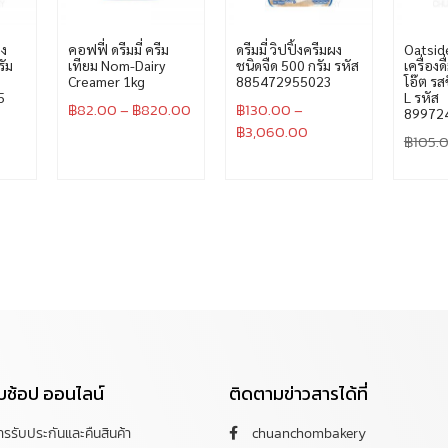
ผง
คอฟฟี่ ดรีมมี่ ครีม
ดรีมมี่ วิปปิ้งครีมผง
Oatside
ัม
เทียม Nom-Dairy
ชนิดจืด 500 กรัม รหัส
เครื่องด
Creamer 1kg
885472955023
โอ๊ต ร
5
L รหัส
฿
82.00
–
฿
820.00
฿
130.00
–
89972
฿
3,060.00
฿
105.
กับช้อป ออนไลน์
ติดตามข่าวสารได้ที่
การรับประกันและคืนสินค้า
chuanchombakery