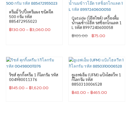
ดรีมมี่ วิปปิ้งครีมผง ชนิดจืด
500 กรัม รหัส
Oatside (โอ๊ตไซด์) เครื่องดื่ม
885472955023
น้ำนมข้าวโอ๊ต รสช็อกโกแลต 1
L รหัส 8997240600058
฿
130.00
–
฿
3,060.00
฿
105.00
฿
75.00
ริชส์ คุกกิ้งครีม 1 กิโลกรัม รหัส
ยูเอฟเอ็ม (UFM) แป้งโฮลวีท 1
004980011376
กิโลกรัม รหัส
8850310006528
฿
145.00
–
฿
1,620.00
฿
48.00
–
฿
465.00