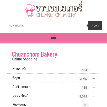
ค้นหา
Chuanchom Bakery
Online Shopping
สินค้ามาใหม่
534
+
วัตุดิบ
2,710
+
สินค้าตกแต่ง
199
+
บรรจุภัณฑ์
2,592
+
พิมพ์ขนม
115