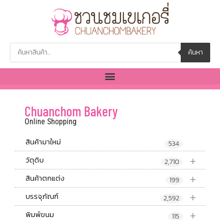
ค้นหา
Chuanchom Bakery
Online Shopping
สินค้ามาใหม่
534
+
วัตุดิบ
2,710
+
สินค้าตกแต่ง
199
+
บรรจุภัณฑ์
2,592
+
พิมพ์ขนม
115