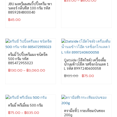
฿
35.00
–
฿
600.00
JBU ผงครีมผสมวิ้ปปิ้งครีม พา
วเดอร์ กลิ่นชีส 100 กรัม รหัส
8859284800040
฿
45.00
ดรีมมี่ วิปปิ้งครีมผง ชนิดจืด
500 กรัม รหัส
Oatside (โอ๊ตไซด์) เครื่องดื่ม
885472955023
น้ำนมข้าวโอ๊ต รสช็อกโกแลต 1
L รหัส 8997240600058
฿
130.00
–
฿
3,060.00
฿
105.00
฿
75.00
ดรีมมี่ พรีเมี่ยม 500 กรัม
ตรามือที่1 กระเทียมป่นซอง
฿
75.00
–
฿
835.00
200g