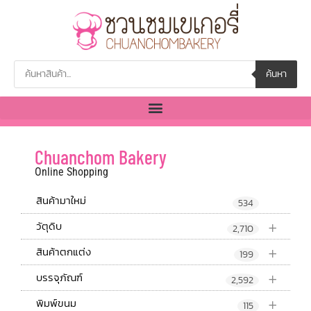
ค้นหา
Chuanchom Bakery
Online Shopping
สินค้ามาใหม่
534
+
วัตุดิบ
2,710
+
สินค้าตกแต่ง
199
+
บรรจุภัณฑ์
2,592
+
พิมพ์ขนม
115