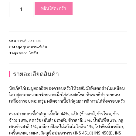
หยิบใส่ตะกร้า
SKU
8859617200134
Category
อาหารแช่เย็น
Tags
tyson
,
ไทสัน
รายละเอียดสินค้า
นักเก็ตไก่! เมนูยอดฮิตของครอบครัว ให้รสสัมผัสที่แตกต่างไม่เหมือน
ใคร สุดยอดความอร่อยจากเนื้อไก่ส่วนสะโพก ชิ้นพอดีคำ ทอดจน
เหลืองกรอบหอมกรุ่น ผลิตจากเนื้อไก่คุณภาพดี ทานได้ทั้งครอบครัว
ส่วนประกอบที่สำคัญ : เนื้อไก่ 44%, แป้ง (ข้าวสาลี, ข้าวโพด, ข้าว
จ้าว) 18%, สตาร์ช (มันสำปะหลัง, ข้าวสาลี) 3%, น้ำมันพืช 2%, กลู
เตนข้าวสาลี 1%, เกลือบริโภคไม่เสริมไอโอดีน 1%, โปรตีนถั่วเหลือง,
เครื่องเทศ, นมผง, วัตถุเจือปนอาหาร (INS 451(i) INS 450(i), INS