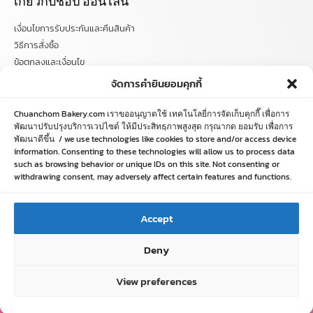
เกี่ยวกับช้อป ออนไลน์
เงื่อนไขการรับประกันและคืนสินค้า
วิธีการสั่งซื้อ
ข้อตกลงและเงื่อนไข
คำถามที่พบบ่อย
จัดการคำยินยอมคุกกี้
ติดตามข่าวสารได้ที่
Chuanchom Bakery.com เราขออนุญาตใช้ เทคโนโลยี่การจัดเก็บคุกกี๊ เพื่อการ
พัฒนาปรับปรุงบริการเวปไซด์ ให้มีประสิทธฺภาพสูงสุด กรุณากด ยอมรับ เพื่อการ
พัฒนาดีขึ้น / we use technologies like cookies to store and/or access device
chuanchombakery
information. Consenting to these technologies will allow us to process data
chuanchombakery
such as browsing behavior or unique IDs on this site. Not consenting or
www.chuanchombakery.com
withdrawing consent, may adversely affect certain features and functions.
ติดต่อสอบถาม
Accept
โทร. 065-526-2325, 02 519 8212
Deny
E-mail : chuanchom.bakery@gmail.com
View preferences
Copyright © 2012–2023 chuanchombakery.com All rights reserved.
HOME
SHOP
ORDER
LOGIN
LINE