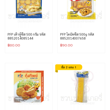
PFP เต้าหู้ชีส 500 กรัม รหัส
PFP โดนัทชีส 500g รหัส
8852014085144
8852014007658
฿
80.00
฿
90.00