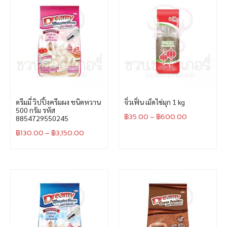
ดรีมมี่ วิปปิ้งครีมผง ชนิดหวาน
จิ่วเฟิ่น เม็ดไข่มุก 1 kg
500 กรัม รหัส
฿
35.00
–
฿
600.00
8854729550245
฿
130.00
–
฿
3,150.00