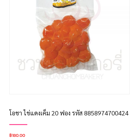
โอชา ไข่แดงเค็ม 20 ฟอง รหัส 8858974700424
฿
180.00