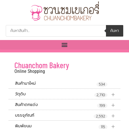
ค้นหา
Chuanchom Bakery
Online Shopping
สินค้ามาใหม่
534
+
วัตุดิบ
2,710
+
สินค้าตกแต่ง
199
+
บรรจุภัณฑ์
2,592
+
พิมพ์ขนม
115