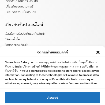
ที่ตั้งสาขาและเวลาเปิด-ปิด
เกี่ยวกับชวนชมเบเกอรี่
นโยบายความเป็นส่วนตัว
เกี่ยวกับช้อป ออนไลน์
เงื่อนไขการรับประกันและคืนสินค้า
วิธีการสั่งซื้อ
ข้อตกลงและเงื่อนไข
คำถามที่พบบ่อย
จัดการคำยินยอมคุกกี้
ติดตามข่าวสารได้ที่
Chuanchom Bakery.com เราขออนุญาตใช้ เทคโนโลยี่การจัดเก็บคุกกี๊ เพื่อการ
พัฒนาปรับปรุงบริการเวปไซด์ ให้มีประสิทธฺภาพสูงสุด กรุณากด ยอมรับ เพื่อการ
พัฒนาดีขึ้น / we use technologies like cookies to store and/or access device
chuanchombakery
information. Consenting to these technologies will allow us to process data
chuanchombakery
such as browsing behavior or unique IDs on this site. Not consenting or
www.chuanchombakery.com
withdrawing consent, may adversely affect certain features and functions.
ติดต่อสอบถาม
Accept
โทร. 065-526-2325, 02 519 8212