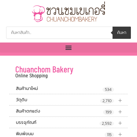
ค้นหา
Chuanchom Bakery
Online Shopping
สินค้ามาใหม่
534
+
วัตุดิบ
2,710
+
สินค้าตกแต่ง
199
+
บรรจุภัณฑ์
2,592
+
พิมพ์ขนม
115