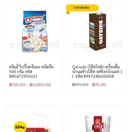
ดรีมมี่ วิปปิ้งครีมผง ชนิดจืด
Oatside (โอ๊ตไซด์) เครื่องดื่ม
500 กรัม รหัส
น้ำนมข้าวโอ๊ต รสช็อกโกแลต 1
885472955023
L รหัส 8997240600058
฿
130.00
–
฿
3,060.00
฿
105.00
฿
75.00