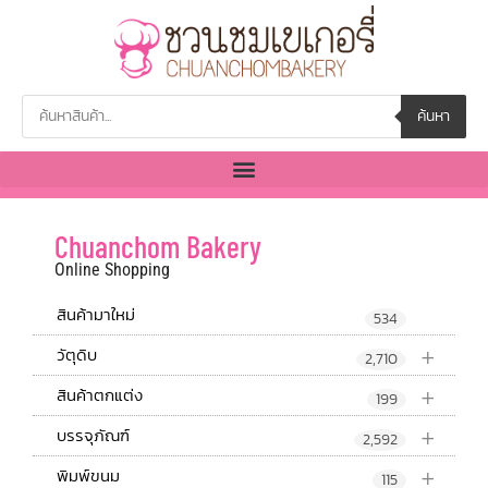
ค้นหา
Chuanchom Bakery
Online Shopping
สินค้ามาใหม่
534
+
วัตุดิบ
2,710
+
สินค้าตกแต่ง
199
+
บรรจุภัณฑ์
2,592
+
พิมพ์ขนม
115