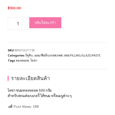
฿
100.00
หยิบใส่ตะกร้า
SKU
8859704277728
Categories
วัตุดิบ
,
แยม/ฟิลลิ่ง/เกลส/เพส JAM/FILLING/GLAZE/PASTE
Tags
ทองหยอด
,
โอชา
รายละเอียดสินค้า
โอชา ขนมทองหยอด 500 กรัม
สำหรับตกแต่งเบเกอรี่ ไส้ขนม หรือเมนูต่าง ๆ
Post Views:
188