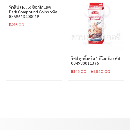
ดรีมมี่ วิปปิ้งครีมผง ชนิดหวาน
500 กรัม รหัส
8854729550245
฿
130.00
–
฿
3,150.00
ทิวลิป (Tulip) ช็อกโกแลต
Dark Compound Coins รหัส
8859613400019
฿
215.00
ริชส์ คุกกิ้งครีม 1 กิโลกรัม รหัส
004980011376
฿
145.00
–
฿
1,620.00