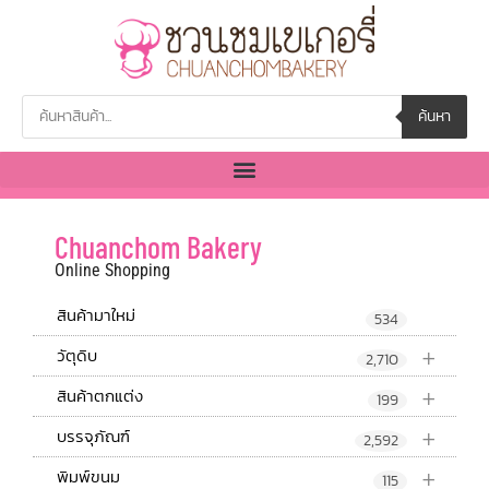
ค้นหา
Chuanchom Bakery
Online Shopping
สินค้ามาใหม่
534
+
วัตุดิบ
2,710
+
สินค้าตกแต่ง
199
+
บรรจุภัณฑ์
2,592
+
พิมพ์ขนม
115