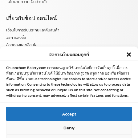
นโยบายความเป็นส่วนตัว
เกี่ยวกับช้อป ออนไลน์
เงื่อนไขการรับประกันและคืนสินค้า
วิธีการสั่งซื้อ
ข้อตกลงและเงื่อนไข
คำถามที่พบบ่อย
จัดการคำยินยอมคุกกี้
ติดตามข่าวสารได้ที่
Chuanchom Bakery.com เราขออนุญาตใช้ เทคโนโลยี่การจัดเก็บคุกกี๊ เพื่อการ
พัฒนาปรับปรุงบริการเวปไซด์ ให้มีประสิทธฺภาพสูงสุด กรุณากด ยอมรับ เพื่อการ
พัฒนาดีขึ้น / we use technologies like cookies to store and/or access device
chuanchombakery
information. Consenting to these technologies will allow us to process data
chuanchombakery
such as browsing behavior or unique IDs on this site. Not consenting or
www.chuanchombakery.com
withdrawing consent, may adversely affect certain features and functions.
ติดต่อสอบถาม
Accept
โทร. 065-526-2325, 02 519 8212
Deny
E-mail : chuanchom.bakery@gmail.com