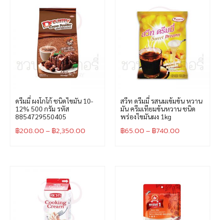
ดรีมมี่ ผงโกโก้ ชนิดไขมัน 10-
สวีท ดรีมมี่ รสนมเข้มข้น หวาน
12% 500 กรัม รหัส
มัน ครีมเทียมข้นหวาน ชนิด
8854729550405
พร่องไขมันผง 1kg
฿
208.00
–
฿
2,350.00
฿
65.00
–
฿
740.00