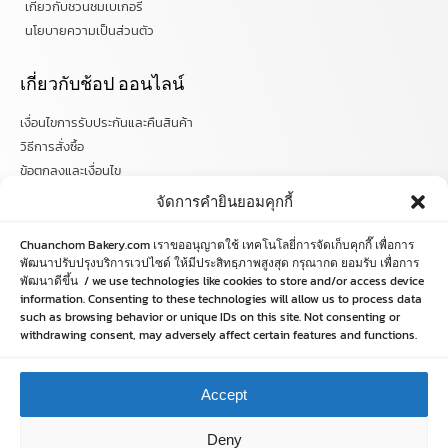
เกี่ยวกับชวนชมเบเกอรี่
นโยบายความเป็นส่วนตัว
เกี่ยวกับช้อป ออนไลน์
เงื่อนไขการรับประกันและคืนสินค้า
วิธีการสั่งซื้อ
ข้อตกลงและเงื่อนไข
คำถามที่พบบ่อย
จัดการคำยินยอมคุกกี้
ติดตามข่าวสารได้ที่
Chuanchom Bakery.com เราขออนุญาตใช้ เทคโนโลยี่การจัดเก็บคุกกี๊ เพื่อการ
พัฒนาปรับปรุงบริการเวปไซด์ ให้มีประสิทธฺภาพสูงสุด กรุณากด ยอมรับ เพื่อการ
พัฒนาดีขึ้น / we use technologies like cookies to store and/or access device
chuanchombakery
information. Consenting to these technologies will allow us to process data
chuanchombakery
such as browsing behavior or unique IDs on this site. Not consenting or
www.chuanchombakery.com
withdrawing consent, may adversely affect certain features and functions.
ติดต่อสอบถาม
Accept
โทร. 065-526-2325, 02 519 8212
Deny
E-mail : chuanchom.bakery@gmail.com