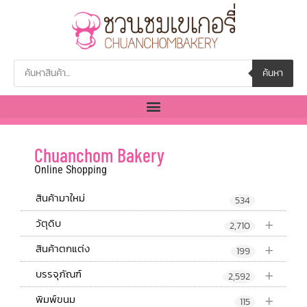
ค้นหา
Chuanchom Bakery
Online Shopping
สินค้ามาใหม่
534
+
วัตุดิบ
2,710
+
สินค้าตกแต่ง
199
+
บรรจุภัณฑ์
2,592
+
พิมพ์ขนม
115