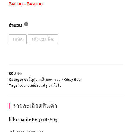
฿
40.00
–
฿
450.00
จำนวน
1 แพ็ค
1 ลัง (12 แพ็ค)
SKU
N/A
Categories
วัตุดิบ
,
แป้งทอดกรอบ / Crispy flour
Tags
lobo
,
ขนมปังป่นปรุงรส
,
โลโบ
รายละเอียดสินค้า
โลโบ ขนมปังป่นปรุงรส 350g
Post Views:
260