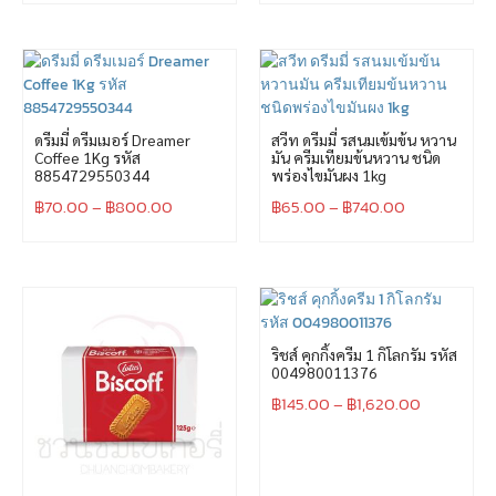
ดรีมมี่ ดรีมเมอร์ Dreamer
สวีท ดรีมมี่ รสนมเข้มข้น หวาน
Coffee 1Kg รหัส
มัน ครีมเทียมข้นหวาน ชนิด
8854729550344
พร่องไขมันผง 1kg
฿
70.00
–
฿
800.00
฿
65.00
–
฿
740.00
ริชส์ คุกกิ้งครีม 1 กิโลกรัม รหัส
004980011376
฿
145.00
–
฿
1,620.00