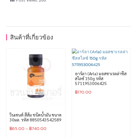
สินค้าที่เกี่ยวข้อง
อาร์ลา (Arla) มอสซาเรลล่าชีส
สไลซ์ 150g รหัส
5711953006425
฿
170.00
วินเซนต์ สีส้ม ชนิดน้ำมัน ขนาด
30มล. รหัส 8850543542589
฿
65.00
–
฿
740.00