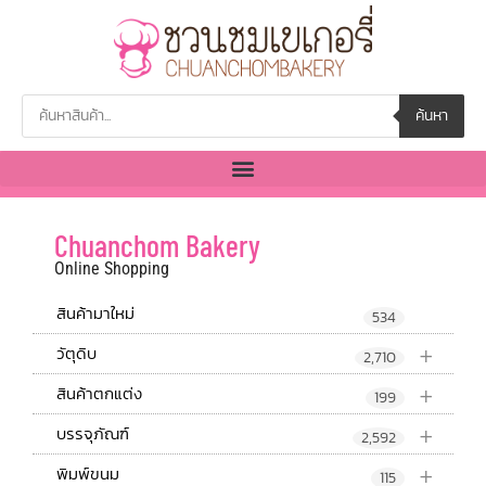
ค้นหา
Chuanchom Bakery
Online Shopping
สินค้ามาใหม่
534
+
วัตุดิบ
2,710
+
สินค้าตกแต่ง
199
+
บรรจุภัณฑ์
2,592
+
พิมพ์ขนม
115