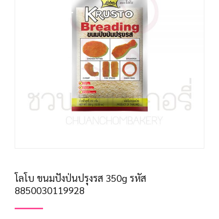
โลโบ ขนมปังป่นปรุงรส 350g รหัส
8850030119928