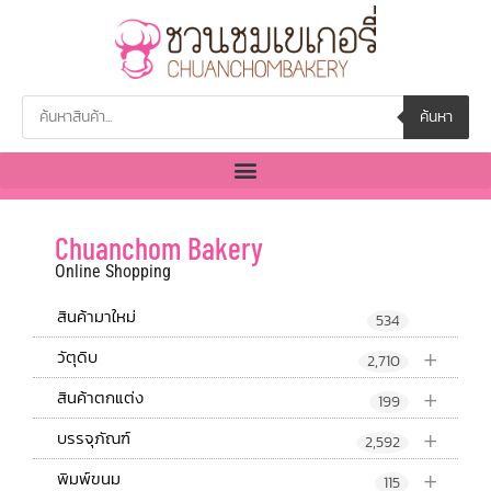
ค้นหา
Chuanchom Bakery
Online Shopping
สินค้ามาใหม่
534
+
วัตุดิบ
2,710
+
สินค้าตกแต่ง
199
+
บรรจุภัณฑ์
2,592
+
พิมพ์ขนม
115