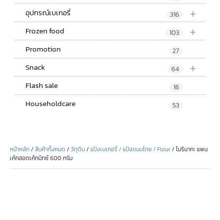
+
อุปกรณ์เบเกอรี่
316
+
Frozen food
103
Promotion
27
+
Snack
64
Flash sale
16
Householdcare
53
หน้าหลัก
/
สินค้าทั้งหมด
/
วัตุดิบ
/
แป้งเบเกอรี่ / แป้งขนมไทย / Flour
/ โมรินากะ แพน
เค้กฮอตเค้กมิกซ์ 600 กรัม