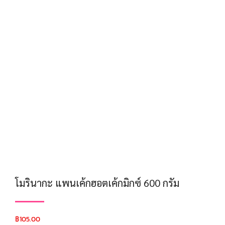
โมรินากะ แพนเค้กฮอตเค้กมิกซ์ 600 กรัม
฿
105.00