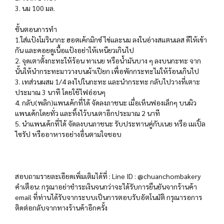
3. นม 100 มล.
ชั้นตอนการทำ
1.ใส่แป้งโมรินากะ ฮอตเค้กมิกซ์ ไข่และนม ลงในอ่างสแตนเลส ดีให้เข้า
กัน และคอยดูเนื้อแป้งอย่าให้เหนียวเกินไป
2. จุดเตาตั้งกะทะให้ร้อน ทาเนย หรือน้ำมันบาง ๆ ลงบนกะทะ จาก
นั้นให้นำกระทะมาวางบนผ้าเปียก เพื่อพักกระทะไม่ให้ร้อนเกินไป
3. เทส่วนผสม 1/4 ลงไปในกะทะ และนำกระทะ กลับไปวางที่เตาะ
ประมาณ 3 นาที โดยใช้ไฟอ่อนๆ
4. กลับ(พลิก)แพนเค้กที่ได้ จัดลงภาชนะ เมื่อเห็นฟองเล็กๆ บนผิว
แพนเค้กโดยทั่ว และทิ้งไว้บนเตาอีกประมาณ 2 นาที
5. นำแพนเค้กที่ได้ จัดลงบนภาชนะ รับประทานคู่กับเนย หรือ เมเปิ้ล
ไซรัป หรืออาหารอย่างอื่นตามใจชอบ
สอบถามรายละเอียดเพิ่มเติมได้ที่ : Line ID : @chuanchombakery
คำเตือน: กรุณาอย่าชำระเงินจนกว่าจะได้รับการยืนยันจากร้านค้า
email ที่ท่านได้รับจากระบบเป็นการตอบรับอัตโนมัติ กรุณารอการ
ติดต่อกลับจากทางร้านค้าอีกครั้ง