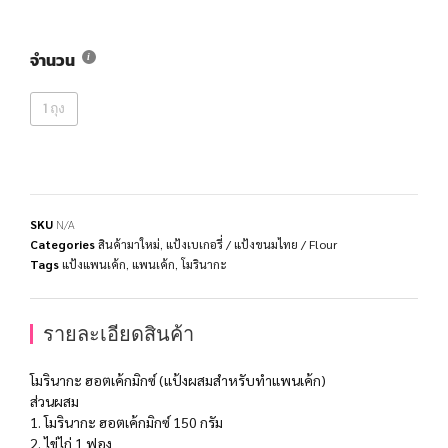
จำนวน
1 ถุง
SKU
N/A
Categories
สินค้ามาใหม่
,
แป้งเบเกอรี่ / แป้งขนมไทย / Flour
Tags
แป้งแพนเค้ก
,
แพนเค้ก
,
โมรินากะ
รายละเอียดสินค้า
โมรินากะ ฮอตเค้กมิกซ์ (แป้งผสมสำหรับทำแพนเค้ก)
ส่วนผสม
1. โมรินากะ ฮอตเค้กมิกซ์ 150 กรัม
2. ไข่ไก่ 1 ฟอง