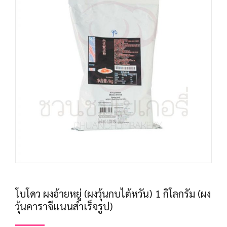
โบโดว ผงอ้ายหยู่ (ผงวุ้นกบไต้หวัน) 1 กิโลกรัม (ผง
วุ้นคาราจีแนนสำเร็จรูป)