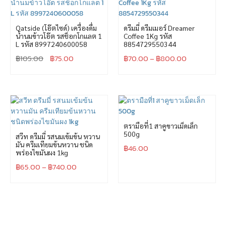
Oatside (โอ๊ตไซด์) เครื่องดื่ม
ดรีมมี่ ดรีมเมอร์ Dreamer
น้ำนมข้าวโอ๊ต รสช็อกโกแลต 1
Coffee 1Kg รหัส
L รหัส 8997240600058
8854729550344
฿
105.00
฿
75.00
฿
70.00
–
฿
800.00
ตรามือที่1 สาคูขาวเม็ดเล็ก
500g
สวีท ดรีมมี่ รสนมเข้มข้น หวาน
มัน ครีมเทียมข้นหวาน ชนิด
฿
46.00
พร่องไขมันผง 1kg
฿
65.00
–
฿
740.00