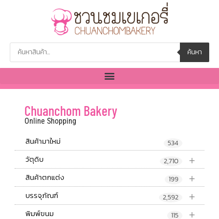
ค้นหา
Chuanchom Bakery
Online Shopping
สินค้ามาใหม่
534
+
วัตุดิบ
2,710
+
สินค้าตกแต่ง
199
+
บรรจุภัณฑ์
2,592
+
พิมพ์ขนม
115