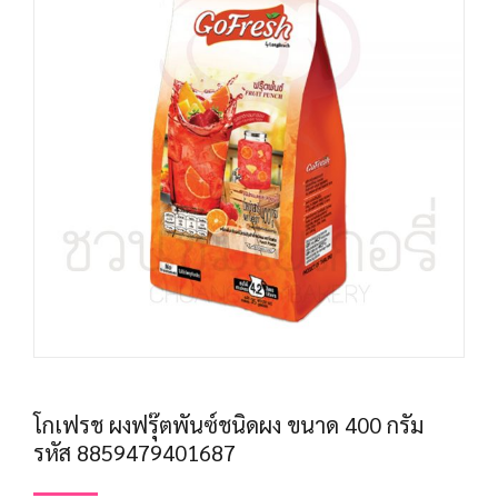
โกเฟรช ผงฟรุ๊ตพันซ์ชนิดผง ขนาด 400 กรัม
รหัส 8859479401687