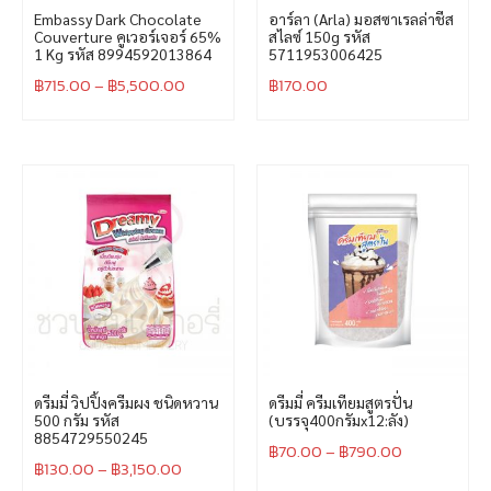
Embassy Dark Chocolate
อาร์ลา (Arla) มอสซาเรลล่าชีส
Couverture คูเวอร์เจอร์ 65%
สไลซ์ 150g รหัส
1 Kg รหัส 8994592013864
5711953006425
฿
715.00
–
฿
5,500.00
฿
170.00
ดรีมมี่ วิปปิ้งครีมผง ชนิดหวาน
ดรีมมี่ ครีมเทียมสูตรปั่น
500 กรัม รหัส
(บรรจุ400กรัมx12:ลัง)
8854729550245
฿
70.00
–
฿
790.00
฿
130.00
–
฿
3,150.00