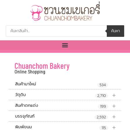
ค้นหา
Chuanchom Bakery
Online Shopping
สินค้ามาใหม่
534
+
วัตุดิบ
2,710
+
สินค้าตกแต่ง
199
+
บรรจุภัณฑ์
2,592
+
พิมพ์ขนม
115