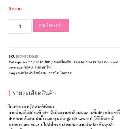
฿
79.00
หยิบใส่ตะกร้า
SKU
8859479401687
Categories
ชา / ผงชาเขียว / ผงเครื่องดื่ม TEA/MATCHA POWDER/Instant
beverage
,
วัตุดิบ
,
สินค้ามาใหม่
Tags
ผงฟรุ๊ตพันซ์ชนิดผง
,
ลองบีช
,
โกเฟรช
รายละเอียดสินค้า
โกเฟรช ผงฟรุ๊ตพันซ์ชนิดผง
จากน้ำผลไม้สกัดแท้ รสชาติเป็นธรรมชาติ ผสมผสานทั้งสตรอว์เบอร์รี่
สับปะรด ส้มสายน้ำผึ้ง และองุ่น ด้วยสูตรลับเฉพาะทำให้ได้รสชาติ
อร่อย กลมกล่อมแบบไม่ซ้ำใคร ชงง่ายแค่ละลายน้ำเปล่า ต้นทุนต่ำ