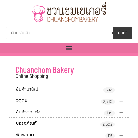
ค้นหา
Chuanchom Bakery
Online Shopping
สินค้ามาใหม่
534
+
วัตุดิบ
2,710
+
สินค้าตกแต่ง
199
+
บรรจุภัณฑ์
2,592
+
พิมพ์ขนม
115