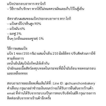
แป้งประกอบอาหาร ตราโกกิ
– วิธีการเก็บรักษา หากใช้ไม่หมดควรมัดและเก็บไว้ในตู้เย็น
อัตราส่วนผสมของแป้งประกอบอาหาร ตรา โกกิ
– แป้งสาลีโปรตีนสูง 90%
– แป้งมัน 6%
– ผงฟู 3%
อื่นๆ (เกลือและผงชูรส) 1%
วิธีการผสมแป้ง
แป้ง 1 ซอง (150 กรัม) ผสมน้ำเย็น 210 มิลลิลิตร ปรับสัดส่วนการใช้
ตามต้องการ
เทน้ำเย็นใส่แป้งโกกิคนให้เข้ากัน
นำผักและเนื้อสัตว์ลงชุบทอดในกระทะที่มีน้ำมันร้อน ทอดจนกรอบ
และเหลืองทอง
สอบถามรายละเอียดเพิ่มเติมได้ที่ : Line ID : @chuanchombakery
คำเตือน: กรุณาอย่าชำระเงินจนกว่าจะได้รับการยืนยันจากร้านค้า
email ที่ท่านได้รับจากระบบเป็นการตอบรับอัตโนมัติ กรุณารอการ
ติดต่อกลับจากทางร้านค้าอีกครั้ง