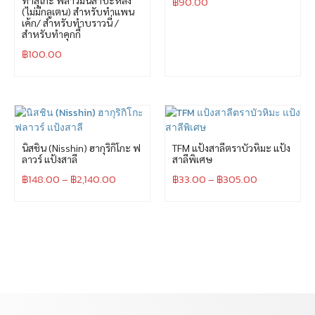
ทาสุโกะ ฟลาวมันสำปะหลัง
฿
90.00
(ไม่มีกลูเตน) สำหรับทำแพน
เค้ก/ สำหรับทำบราวนี่ /
สำหรับทำคุกกี้
฿
100.00
นิสชิน (Nisshin) ฮากุริกิโกะ ฟ
TFM แป้งสาลีตราบัวหิมะ แป้ง
ลาวร์ แป้งสาลี
สาลีพิเศษ
฿
148.00
–
฿
2,140.00
฿
33.00
–
฿
305.00