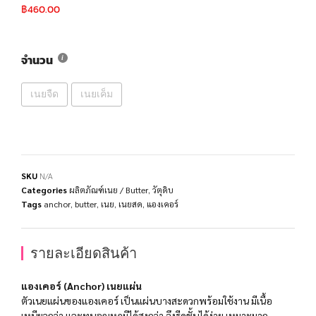
฿
460.00
จำนวน
เนยจืด
เนยเค็ม
SKU
N/A
Categories
ผลิตภัณฑ์เนย / Butter
,
วัตุดิบ
Tags
anchor
,
butter
,
เนย
,
เนยสด
,
แองเคอร์
รายละเอียดสินค้า
แองเคอร์ (Anchor) เนยแผ่น
ตัวเนยแผ่นของแองเคอร์ เป็นแผ่นบางสะดวกพร้อมใช้งาน มีเนื้อ
เหนียวกว่า และทนอุณหภูมิได้สูงกว่า จึงรีดชั้นได้ง่าย เหมาะมาก