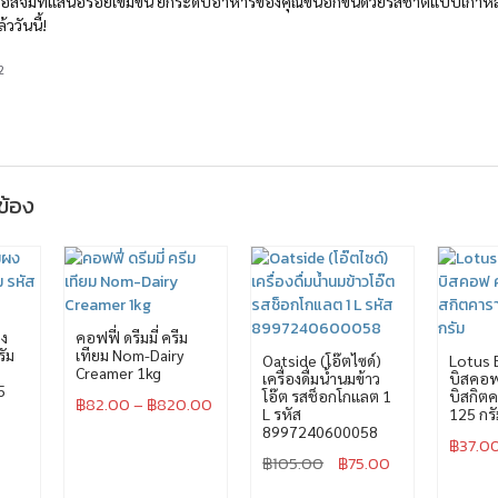
สจิ้มที่แสนอร่อยเข้มข้น ยกระดับอาหารของคุณขึ้นอีกขั้นด้วยรสชาติแบบเกาหลีแ
ววันนี้!
2
วข้อง
ผง
คอฟฟี่ ดรีมมี่ ครีม
ัม
เทียม Nom-Dairy
Oatside (โอ๊ตไซด์)
Lotus B
Creamer 1kg
เครื่องดื่มน้ำนมข้าว
บิสคอฟ
5
โอ๊ต รสช็อกโกแลต 1
บิสกิต
฿
82.00
–
฿
820.00
L รหัส
125 กรั
8997240600058
฿
37.0
฿
105.00
฿
75.00