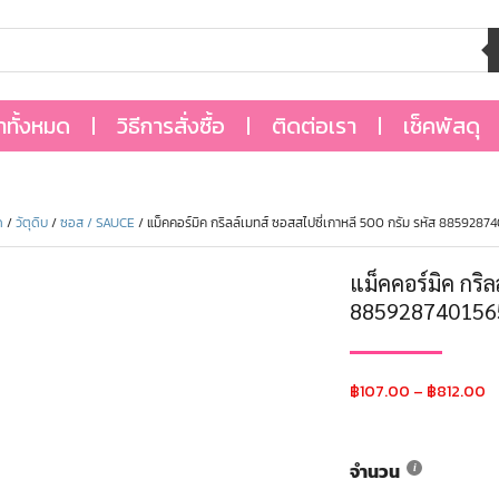
้าทั้งหมด
วิธีการสั่งซื้อ
ติดต่อเรา
เช็คพัสดุ
ด
/
วัตุดิบ
/
ซอส / SAUCE
/ แม็คคอร์มิค กริลล์เมทส์ ซอสสไปซี่เกาหลี 500 กรัม รหัส 8859287
แม็คคอร์มิค กริล
885928740156
฿
107.00
–
฿
812.00
จำนวน