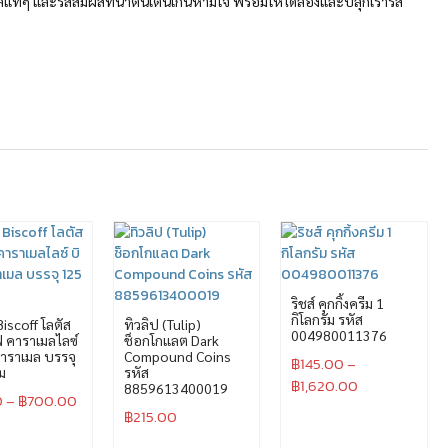
ท้ๆ และรสสัมผัสที่น่าตื่นเต้นเกินห้ามใจ พร้อมให้ได้ลองและปลุกเร้ารส
ริชส์ คุกกิ้งครีม 1
กิโลกรัม รหัส
iscoff โลตัส
ทิวลิป (Tulip)
004980011376
 คาราเมลไลซ์
ช็อกโกแลต Dark
คาราเมล บรรจุ
Compound Coins
฿
145.00
–
ม
รหัส
฿
1,620.00
8859613400019
0
–
฿
700.00
฿
215.00