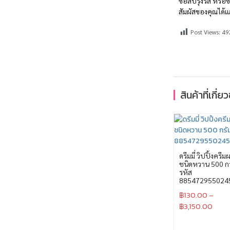
ซอสปรุงรส หรือซอ
สัมผัสของคุณได้แล้
Post Views:
49
สินค้าที่เกี่ย
ดรีมมี่ วิปปิ้งครีม
ชนิดหวาน 500 กร
รหัส
885472955024
฿
130.00
–
฿
3,150.00