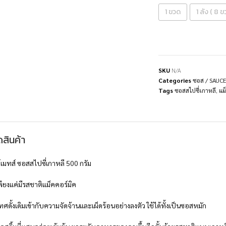
1 ขวด
1 ลัง ( 8 ข
SKU
N/A
Categories
ซอส / SAUCE
Tags
ซอสสไปซี่เกาหลี
,
แม
สินค้า
์เมทส์ ซอสสไปซี่เกาหลี 500 กรัม
เพียงแค่มีรสชาติแม็คคอร์มิค
ศดั้งเดิมเข้ากับความจัดจ้านและเผ็ดร้อนอย่างลงตัว ใช้ได้ทั้งเป็นซอสหมัก