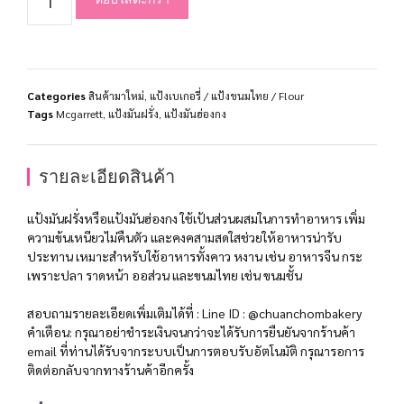
Categories
สินค้ามาใหม่
,
แป้งเบเกอรี่ / แป้งขนมไทย / Flour
Tags
Mcgarrett
,
แป้งมันฝรั่ง
,
แป้งมันฮ่องกง
รายละเอียดสินค้า
แป้งมันฝรั่งหรือแป้งมันฮ่องกง ใช้เป้นส่วนผสมในการทำอาหาร เพิ่ม
ความข้นเหนียวไม่คืนตัว และคงคสามสดใสช่วยให้อาหารน่ารับ
ประทาน เหมาะสำหรับใช้อาหารทั้งคาว หงาน เช่น อาหารจีน กระ
เพราะปลา ราดหน้า ออส่วน และขนมไทย เช่น ขนมชั้น
สอบถามรายละเอียดเพิ่มเติมได้ที่ : Line ID : @chuanchombakery
คำเตือน: กรุณาอย่าชำระเงินจนกว่าจะได้รับการยืนยันจากร้านค้า
email ที่ท่านได้รับจากระบบเป็นการตอบรับอัตโนมัติ กรุณารอการ
ติดต่อกลับจากทางร้านค้าอีกครั้ง