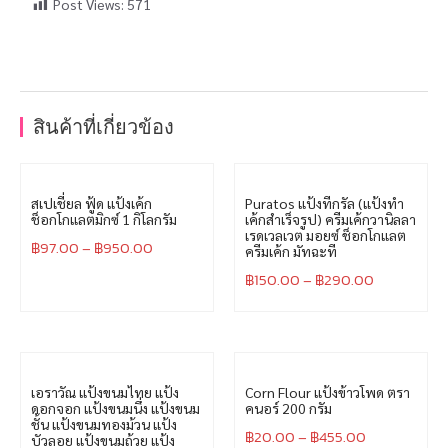
Post Views:
571
สินค้าที่เกี่ยวข้อง
สเปเชี่ยล ฟู้ด แป้งเค้ก
Puratos แป้งทีกรัล (แป้งทำ
ช็อกโกแลตมิกซ์ 1 กิโลกรัม
เค้กสำเร็จรูป) ครีมเค้กวานิลลา
เรดเวลเวต มอยซ์ ช็อกโกแลต
฿
97.00
–
฿
950.00
ครีมเค้ก มัทฉะที
฿
150.00
–
฿
290.00
เอราวัณ แป้งขนมไทย แป้ง
Corn Flour แป้งข้าวโพด ตรา
ดอกจอก แป้งขนมนึ่ง แป้งขนม
คนอร์ 200 กรัม
ชั้น แป้งขนมทองม้วน แป้ง
฿
20.00
–
฿
455.00
บัวลอย แป้งขนมถ้วย แป้ง