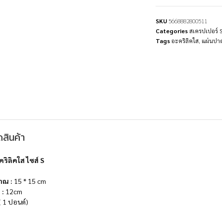
SKU
5668882800511
Categories
สเครปเปอร์ 
Tags
อะคริลิคใส
,
แผ่นปาด
สินค้า
ริลิคใส ไซส์ S
าณ :
15 * 15 cm
 :
12cm
( 1 ปอนด์)