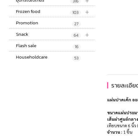
+
316
+
Frozen food
103
Promotion
27
+
Snack
64
Flash sale
16
Householdcare
53
รายละเอียด
แผ่นปาดเค้ก อะค
ขนาดแผ่นประม
เส้นผ่าศูนย์กลาง
เทียบขนาด 6 นิ้ว 
จำนวน :
1 ชิ้น