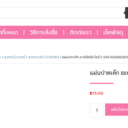
้าทั้งหมด
วิธีการสั่งซื้อ
ติดต่อเรา
เช็คพัสดุ
ด
/
อุปกรณ์เบเกอรี่
/
สเครปเปอร์ SCRAPER
/ แผ่นปาดเค้ก อะคริลิคใส ไซส์ S รหัส 566888280
แผ่นปาดเค้ก อะ
฿
75.00
หยิบใส่ตะ