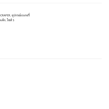
SCRAPER
,
อุปกรณ์เบเกอรี่
เค้ก
,
ไซส์ S