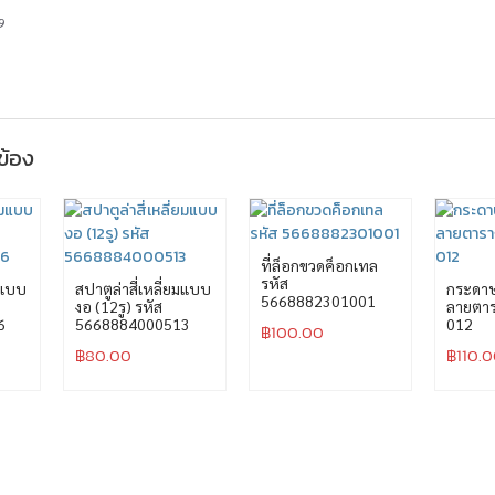
9
วข้อง
ที่ล็อกขวดค็อกเทล
รหัส
ยมแบบ
สปาตูล่าสี่เหลี่ยมแบบ
กระดา
5668882301001
งอ (12รู) รหัส
ลายตาร
6
5668884000513
012
฿
100.00
฿
80.00
฿
110.