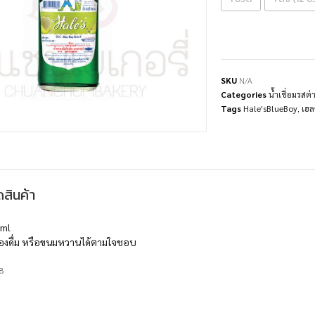
SKU
N/A
Categories
น้ำเชื่อมรส
Tags
Hale'sBlueBoy
,
เฮล
สินค้า
0ml
ื่องดื่ม หรือขนมหวานได้ตามใจชอบ
8