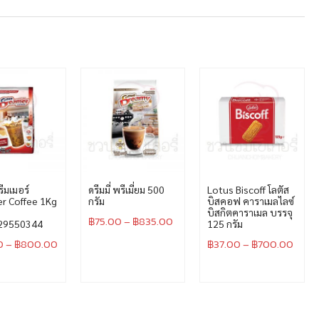
ดรีมเมอร์
ดรีมมี่ พรีเมี่ยม 500
Lotus Biscoff โลตัส
r Coffee 1Kg
กรัม
บิสคอฟ คาราเมลไลซ์
บิสกิตคาราเมล บรรจุ
฿
75.00
–
฿
835.00
29550344
125 กรัม
0
–
฿
800.00
฿
37.00
–
฿
700.00