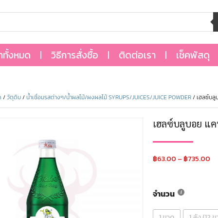
้าทั้งหมด
วิธีการสั่งซื้อ
ติดต่อเรา
เช็คพัสดุ
ด
/
วัตุดิบ
/
น้ำเชื่อมรสต่างๆ/น้ำผลไม้/ผงผลไม้ SYRUPS/JUICES/JUICE POWDER
/ เฮลซ์บล
เฮลซ์บลูบอย แ
฿
63.00
–
฿
735.00
จำนวน
1 ขวด
1 ลัง (12 ข