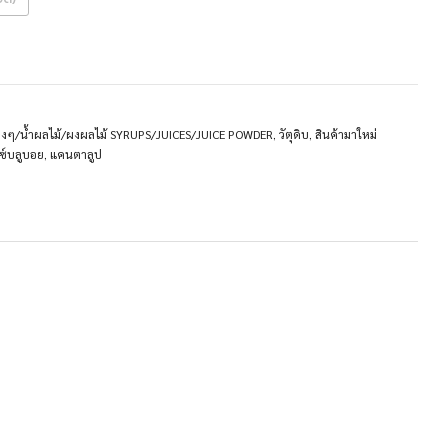
ต่างๆ/น้ำผลไม้/ผงผลไม้ SYRUPS/JUICES/JUICE POWDER
,
วัตุดิบ
,
สินค้ามาใหม่
ซ์บลูบอย
,
แคนตาลูป