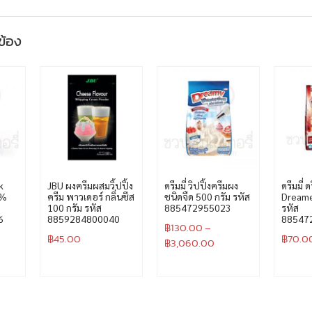
วข้อง
k
JBU ผงครีมผสมวิ้ปปิ้ง
ดรีมมี่ วิปปิ้งครีมผง
ดรีมมี่ 
7%
ครีม พาวเดอร์ กลิ่นชีส
ชนิดจืด 500 กรัม รหัส
Dreame
100 กรัม รหัส
885472955023
รหัส
6
8859284800040
88547
฿
130.00
–
฿
45.00
฿
70.0
฿
3,060.00