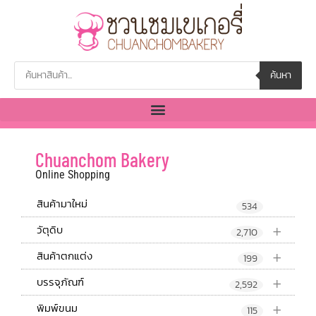
ค้นหา
Chuanchom Bakery
Online Shopping
สินค้ามาใหม่
534
+
วัตุดิบ
2,710
+
สินค้าตกแต่ง
199
+
บรรจุภัณฑ์
2,592
+
พิมพ์ขนม
115