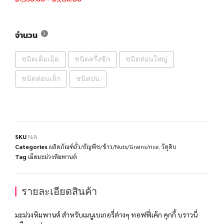
จำนวน
ชนิดเต็มเม็ด
ชนิดครึ่งซีก
ชนิดท่อนใหญ่
ชนิดท่อนเล็ก
ชนิดป่น
SKU
N/A
Categories
ผลิตภัณฑ์ถั่ว/ธัญพืช/ข้าว/Nuts/Grains/rice
,
วัตุดิบ
Tag
เม็ดมะม่วงหิมพานต์
รายละเอียดสินค้า
มะม่วงหิมพานต์ สำหรับเมนูเบเกอรี่ต่างๆ ทอฟฟี่เค้ก คุกกี้ บราวนี่