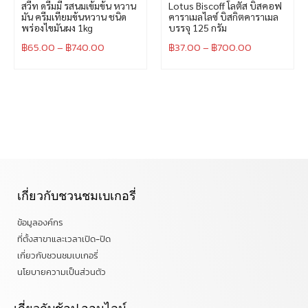
สวีท ดรีมมี่ รสนมเข้มข้น หวาน
Lotus Biscoff โลตัส บิสคอฟ
มัน ครีมเทียมข้นหวาน ชนิด
คาราเมลไลซ์ บิสกิตคาราเมล
พร่องไขมันผง 1kg
บรรจุ 125 กรัม
฿
65.00
–
฿
740.00
฿
37.00
–
฿
700.00
เกี่ยวกับชวนชมเบเกอรี่
ข้อมูลองค์กร
ที่ตั้งสาขาและเวลาเปิด-ปิด
เกี่ยวกับชวนชมเบเกอรี่
นโยบายความเป็นส่วนตัว