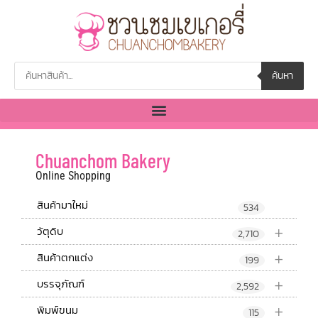
ค้นหา
Chuanchom Bakery
Online Shopping
สินค้ามาใหม่
534
+
วัตุดิบ
2,710
+
สินค้าตกแต่ง
199
+
บรรจุภัณฑ์
2,592
+
พิมพ์ขนม
115