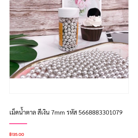
เม็ดน้ำตาล สีเงิน 7mm รหัส 5668883301079
฿
135.00