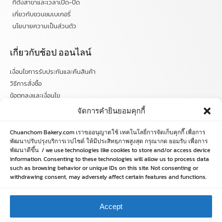
ที่ตั้งสาขาและเวลาเปิด-ปิด
เกี่ยวกับชวนชมเบเกอรี่
นโยบายความเป็นส่วนตัว
เกี่ยวกับช้อป ออนไลน์
เงื่อนไขการรับประกันและคืนสินค้า
วิธีการสั่งซื้อ
ข้อตกลงและเงื่อนไข
คำถามที่พบบ่อย
จัดการคำยินยอมคุกกี้
ติดตามข่าวสารได้ที่
Chuanchom Bakery.com เราขออนุญาตใช้ เทคโนโลยี่การจัดเก็บคุกกี๊ เพื่อการ
พัฒนาปรับปรุงบริการเวปไซด์ ให้มีประสิทธฺภาพสูงสุด กรุณากด ยอมรับ เพื่อการ
พัฒนาดีขึ้น / we use technologies like cookies to store and/or access device
chuanchombakery
information. Consenting to these technologies will allow us to process data
chuanchombakery
such as browsing behavior or unique IDs on this site. Not consenting or
www.chuanchombakery.com
withdrawing consent, may adversely affect certain features and functions.
ติดต่อสอบถาม
Accept
โทร. 065-526-2325, 02 519 8212