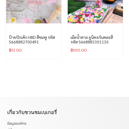
ป้ายปักเค้ก HBD สีชมพู รหัส
เม็ดน้ำตาล ยูนิคอร์นคละสี
5668882700491
รหัส 5668883301130
฿
12.00
฿
100.00
เกี่ยวกับชวนชมเบเกอรี่
ข้อมูลองค์กร