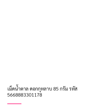
เม็ดน้ำตาล ดอกกุหลาบ 85 กรัม รหัส
5668883301178