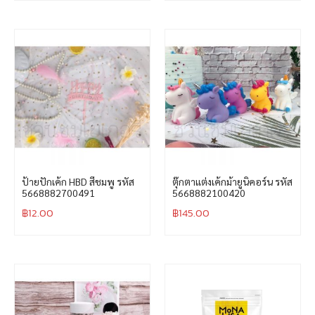
ป้ายปักเค้ก HBD สีชมพู รหัส
ตุ๊กตาแต่งเค้กม้ายูนิคอร์น รหัส
5668882700491
5668882100420
฿
12.00
฿
145.00