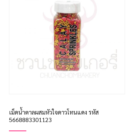
เม็ดน้ำตาลผสมหัวใจดาวโทนแดง รหัส
5668883301123