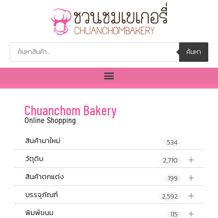
ค้นหา
Chuanchom Bakery
Online Shopping
สินค้ามาใหม่
534
+
วัตุดิบ
2,710
+
สินค้าตกแต่ง
199
+
บรรจุภัณฑ์
2,592
+
พิมพ์ขนม
115