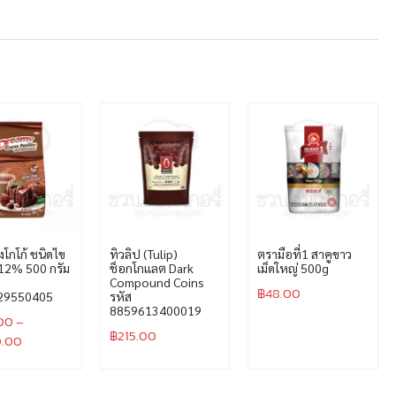
ผงโกโก้ ชนิดไข
ทิวลิป (Tulip)
ตรามือที่1 สาคูขาว
-12% 500 กรัม
ช็อกโกแลต Dark
เม็ดใหญ่ 500g
Compound Coins
฿
48.00
29550405
รหัส
8859613400019
00
–
฿
215.00
0.00