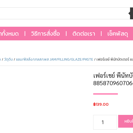
้าทั้งหมด
วิธีการสั่งซื้อ
ติดต่อเรา
เช็คพัสดุ
ด
/
วัตุดิบ
/
แยม/ฟิลลิ่ง/เกลส/เพส JAM/FILLING/GLAZE/PASTE
/ เฟอร์เชย์ พีนัทบัตเตอร
เฟอร์เชย์ พีนัท
885870960706
฿
139.00
หยิบ