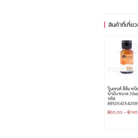
สินค้าที่เกี่ย
วินเซนต์ สีส้ม ชนิ
น้ำมัน ขนาด 30ม
รหัส
885054354258
฿
65.00
–
฿
740