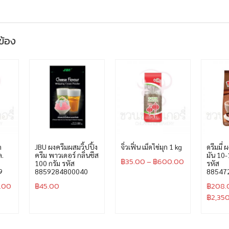
วข้อง
ด
JBU ผงครีมผสมวิ้ปปิ้ง
จิ่วเฟิ่น เม็ดไข่มุก 1 kg
ดรีมมี่ 
ล.
ครีม พาวเดอร์ กลิ่นชีส
มัน 10
฿
35.00
–
฿
600.00
100 กรัม รหัส
รหัส
9
8859284800040
88547
.00
฿
45.00
฿
208.
฿
2,35