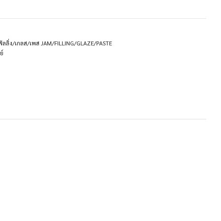
ิลลิ่ง/เกลส/เพส JAM/FILLING/GLAZE/PASTE
ย์