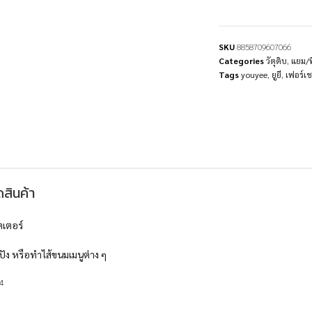
SKU
8858709607066
Categories
วัตุดิบ
,
แยม/ฟ
Tags
youyee
,
ยูยี
,
เฟอร์เช
สินค้า
ตเตอร์
ัง หรือทำไส้ขนมเมนูต่าง ๆ
4