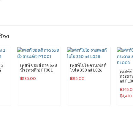
วข้อง
 2
เฟสท์ ชอยส์ ถาด 5×8
เฟสท์ไบโอ จานเฟสท์
2
นิ้ว (ทรงลึก) PT001
ไบโอ 350 ml L026
เฟสท์ช้
กระดาษ
฿
135.00
฿
85.00
ml PL0
฿
145.
฿
1,410