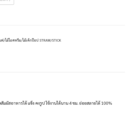
ฟ/ไม้ไอศครีม/ไม้เค้กป๊อป STRAW/STICK
ัมผัสอาหารได้ แข็ง คงรูป ใช้งานได้นาน 4 ชม. ย่อยสลายได้ 100%