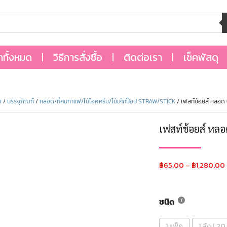
้าทั้งหมด
วิธีการสั่งซื้อ
ติดต่อเรา
เช็คพัสดุ
ด
/
บรรจุภัณฑ์
/
หลอด/ที่คนกาแฟ/ไม้ไอศครีม/ไม้เค้กป๊อป STRAW/STICK
/ เฟสท์ช้อยส์ หลอด 
เฟสท์ช้อยส์ หล
฿
65.00
–
฿
1,280.00
ชนิด
1 แพ็ค
1 ลัง ( 20