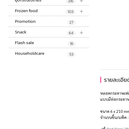
+
316
+
Frozen food
103
Promotion
27
+
Snack
64
Flash sale
16
Householdcare
53
รายละเอียด
หลอดกระดาษเฟสท์
แบบมีห่อกระดาษแ
ขนาด 6 x 210 m
จำนวนชิ้น/แพ็ค : 
Post Views:
25