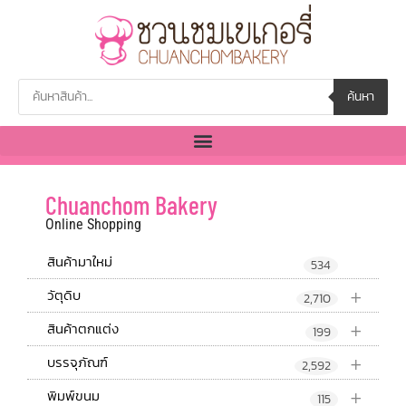
ค้นหา
Chuanchom Bakery
Online Shopping
สินค้ามาใหม่
534
+
วัตุดิบ
2,710
+
สินค้าตกแต่ง
199
+
บรรจุภัณฑ์
2,592
+
พิมพ์ขนม
115