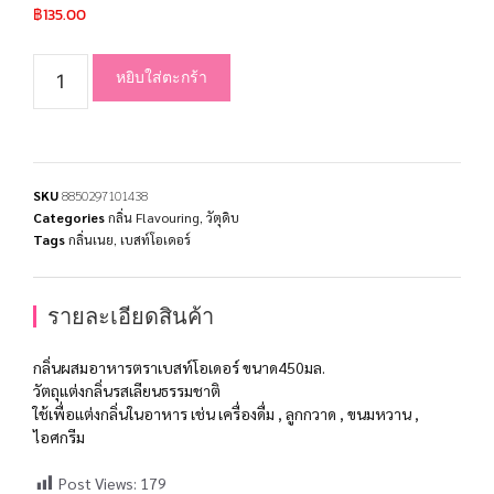
฿
135.00
หยิบใส่ตะกร้า
SKU
8850297101438
Categories
กลิ่น Flavouring
,
วัตุดิบ
Tags
กลิ่นเนย
,
เบสท์โอเดอร์
รายละเอียดสินค้า
กลิ่นผสมอาหารตราเบสท์โอเดอร์ ขนาด450มล.
วัตถุแต่งกลิ่นรสเลียนธรรมชาติ
ใช้เพื่อแต่งกลิ่นในอาหาร เช่น เครื่องดื่ม , ลูกกวาด , ขนมหวาน ,
ไอศกรีม
Post Views:
179