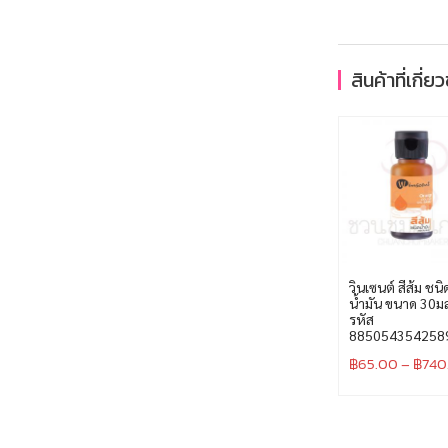
สินค้าที่เกี่ย
วินเซนต์ สีส้ม ชนิ
น้ำมัน ขนาด 30ม
รหัส
885054354258
฿
65.00
–
฿
740