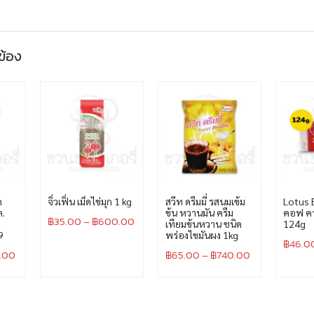
วข้อง
ด
จิ่วเฟิ่น เม็ดไข่มุก 1 kg
สวีท ดรีมมี่ รสนมเข้ม
Lotus B
ล.
ข้น หวานมัน ครีม
คอฟ คา
฿
35.00
–
฿
600.00
เทียมข้นหวาน ชนิด
124g
9
พร่องไขมันผง 1kg
฿
46.0
.00
฿
65.00
–
฿
740.00