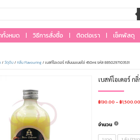
้าทั้งหมด
วิธีการสั่งซื้อ
ติดต่อเรา
เช็คพัสดุ
ด
/
วัตุดิบ
/
กลิ่น Flavouring
/ เบสท์โอเดอร์ กลิ่นนมเนยไข่ 450ml รหัส 8850297103531
เบสท์โอเดอร์ ก
฿
130.00
–
฿
1,500.0
จำนวน
1 ขวด
1 ลัง (12ข