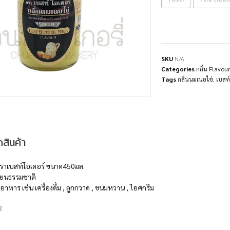
SKU
N/A
Categories
กลิ่น Flavou
Tags
กลิ่นนมเนยไข่
,
เบสท์
สินค้า
ราเบสท์โอเดอร์ ขนาด450มล.
ลียนธรรมชาติ
ในอาหาร เช่น เครื่องดื่ม , ลูกกวาด , ขนมหวาน , ไอศกรีม
2