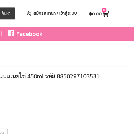
0
฿
0.00
ค้นหา
สมัครสมาชิก / เข้าสู่ระบบ
Facebook
ลิ่นนมเนยไข่ 450ml รหัส 8850297103531
0
วด)