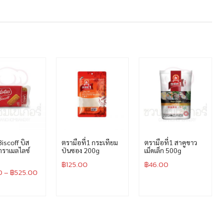
iscoff บิส
ตรามือที่1 กระเทียม
ตรามือที่1 สาคูขาว
ราเมลไลซ์
ป่นซอง 200g
เม็ดเล็ก 500g
฿
125.00
฿
46.00
0
–
฿
525.00