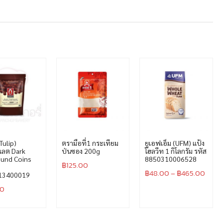
Tulip)
ตรามือที่1 กระเทียม
ยูเอฟเอ็ม (UFM) แป้ง
แลต Dark
ป่นซอง 200g
โฮลวีท 1 กิโลกรัม รหัส
und Coins
8850310006528
฿
125.00
฿
48.00
–
฿
465.00
13400019
00