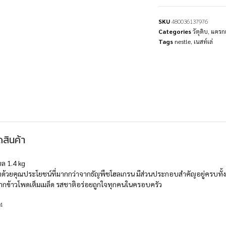
SKU
480036137976
Categories
วัตุดิบ
,
แครกเ
Tags
nestle
,
เนสท์เล่
สินค้า
ยล 1.4 kg
ด้วยคุณประโยชน์ที่มากกว่าจากธัญพืชโฮลเกรน มีส่วนประกอบสำคัญอยู่ครบทั้ง 3 ส่ว
ากข้าวโพดเต็มเมล็ด รสชาติอร่อยถูกใจทุกคนในครอบครัว
4