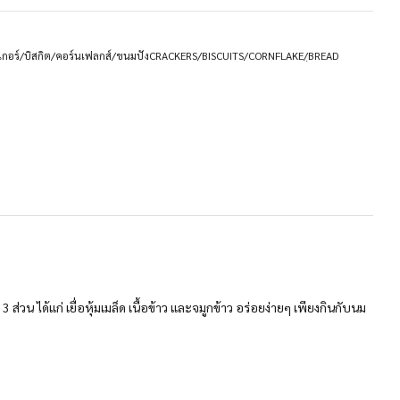
กอร์/บิสกิต/คอร์นเฟลกส์/ขนมปังCRACKERS/BISCUITS/CORNFLAKE/ฺBREAD
น ได้แก่ เยื่อหุ้มเมล็ด เนื้อข้าว และจมูกข้าว อร่อยง่ายๆ เพียงกินกับนม