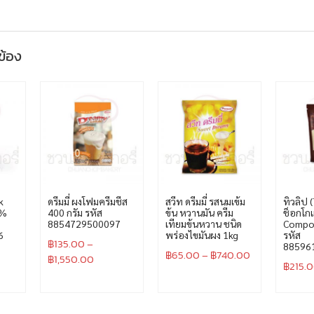
วข้อง
k
ดรีมมี่ ผงโฟมครีมชีส
สวีท ดรีมมี่ รสนมเข้ม
ทิวลิป (
7%
400 กรัม รหัส
ข้น หวานมัน ครีม
ช็อกโก
8854729500097
เทียมข้นหวาน ชนิด
Compo
6
พร่องไขมันผง 1kg
รหัส
฿
135.00
–
88596
฿
65.00
–
฿
740.00
฿
1,550.00
฿
215.