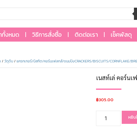
้าทั้งหมด
วิธีการสั่งซื้อ
ติดต่อเรา
เช็คพัสดุ
ด
/
วัตุดิบ
/
แครกเกอร์/บิสกิต/คอร์นเฟลกส์/ขนมปังCRACKERS/BISCUITS/CORNFLAKE/ฺBR
เนสท์เล่ คอร์น
฿
305.00
หยิบ